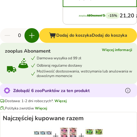
21,20 
-15%
Dodaj do koszyka
Dodaj do koszyka
Więcej informacji
zooplus Abonament
Darmowa wysyłka od 99 zł
Odbieraj regularne dostawy
Możliwość dostosowania, wstrzymania lub anulowania w
dowolnym momencie
Zdobądź 6 zooPunktów za ten produkt
Dostawa: 1-2 dni roboczych*.
Więcej
Polityka zwrotów
Więcej
Najczęściej kupowane razem