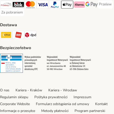
Przelew
Przelew 
Przelewy24 Payment Method
Blik Payment Method
MasterCard Payment Method
Visa Payment Method
PayPal Payment Method
Apple Pay Payment Method
Klarna Payment Method
Google Pay Paym
Za pobraniem
Za pobraniem Payment Method
Dostawa
Paczkomat® Shipping Method
ORLEN Paczka Shipping Method
DPD Shipping Method
Bezpieczeństwo
Security
Security
Security
Security
O nas
Kariera - Kraków
Kariera - Wrocław
Regulamin sklepu
Polityka prywatności
Impressum
Corporate Website
Formularz odstąpienia od umowy
Kontakt
Informacje o przesyłce
Metody płatności
Program partnerski