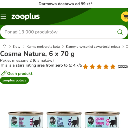
Darmowa dostawa od 99 zł *
Menu
Szukaj
produktów
Koty
Karma mokra dla kota
Karmy o wysokiej zawartości mięsa
C
Cosma Nature, 6 x 70 g
Pakiet mieszany 2 (6 smaków)
This is a stars rating area from zero to 5: 4.7/5
(
2022
)
Oceń produkt
zooplus poleca