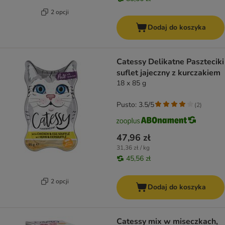
2 opcji
Dodaj do koszyka
Catessy Delikatne Paszteciki
suflet jajeczny z kurczakiem
18 x 85 g
Pusto: 3.5/5
(
2
)
47,96 zł
31,36 zł / kg
45,56 zł
2 opcji
Dodaj do koszyka
Catessy mix w miseczkach,