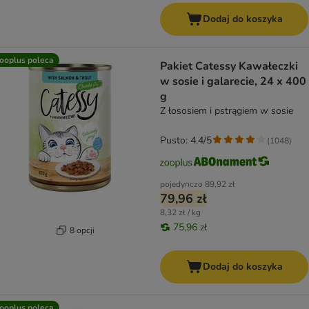
Dodaj do koszyka
ooplus poleca
Pakiet Catessy Kawałeczki
w sosie i galarecie, 24 x 400
g
Z łososiem i pstrągiem w sosie
Pusto: 4.4/5
(
1048
)
pojedynczo
89,92 zł
79,96 zł
8,32 zł / kg
75,96 zł
8 opcji
Dodaj do koszyka
ooplus poleca