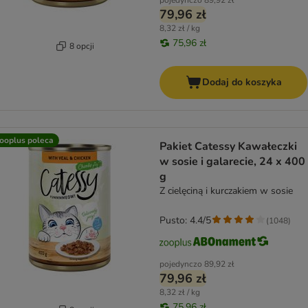
pojedynczo
89,92 zł
79,96 zł
8,32 zł / kg
75,96 zł
8 opcji
Dodaj do koszyka
ooplus poleca
Pakiet Catessy Kawałeczki
w sosie i galarecie, 24 x 400
g
Z cielęciną i kurczakiem w sosie
Pusto: 4.4/5
(
1048
)
pojedynczo
89,92 zł
79,96 zł
8,32 zł / kg
75,96 zł