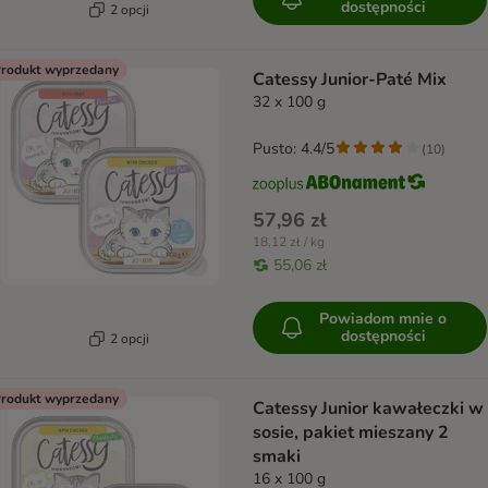
dostępności
2 opcji
rodukt wyprzedany
Catessy Junior-Paté Mix
32 x 100 g
Pusto: 4.4/5
(
10
)
57,96 zł
18,12 zł / kg
55,06 zł
Powiadom mnie o
dostępności
2 opcji
rodukt wyprzedany
Catessy Junior kawałeczki w
sosie, pakiet mieszany 2
smaki
16 x 100 g