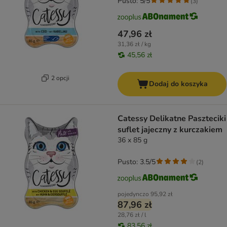
Pusto: 5/5
(
3
)
47,96 zł
31,36 zł / kg
45,56 zł
2 opcji
Dodaj do koszyka
Catessy Delikatne Paszteciki
suflet jajeczny z kurczakiem
36 x 85 g
Pusto: 3.5/5
(
2
)
pojedynczo
95,92 zł
87,96 zł
28,76 zł / l
83,56 zł