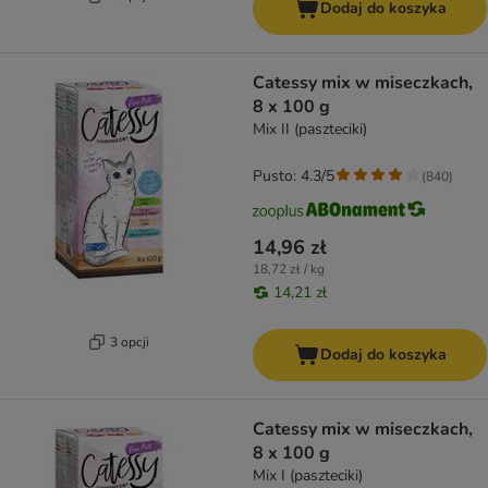
Dodaj do koszyka
Catessy mix w miseczkach,
8 x 100 g
Mix II (paszteciki)
Pusto: 4.3/5
(
840
)
14,96 zł
18,72 zł / kg
14,21 zł
3 opcji
Dodaj do koszyka
Catessy mix w miseczkach,
8 x 100 g
Mix I (paszteciki)