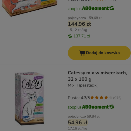
pojedynczo
159,68 zł
144,96 zł
15,12 zł / kg
137,71 zł
Dodaj do koszyka
Catessy mix w miseczkach,
32 x 100 g
Mix II (paszteciki)
Pusto: 4.3/5
(
976
)
pojedynczo
59,84 zł
54,96 zł
17,16 zł / kg