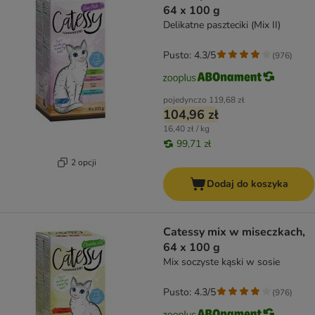
64 x 100 g
Delikatne paszteciki (Mix II)
Pusto: 4.3/5
(
976
)
pojedynczo
119,68 zł
104,96 zł
16,40 zł / kg
99,71 zł
2 opcji
Dodaj do koszyka
Catessy mix w miseczkach,
64 x 100 g
Mix soczyste kąski w sosie
Pusto: 4.3/5
(
976
)