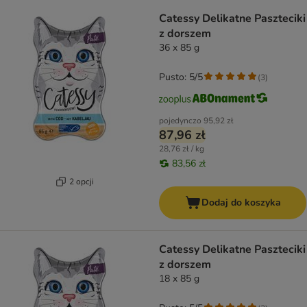
Catessy Delikatne Paszteciki
z dorszem
36 x 85 g
Pusto: 5/5
(
3
)
pojedynczo
95,92 zł
87,96 zł
28,76 zł / kg
83,56 zł
2 opcji
Dodaj do koszyka
Catessy Delikatne Paszteciki
z dorszem
18 x 85 g