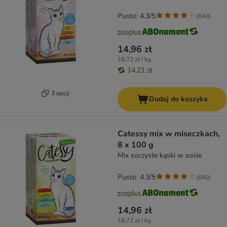
Pusto: 4.3/5
(
840
)
14,96 zł
18,72 zł / kg
14,21 zł
3 opcji
Dodaj do koszyka
Catessy mix w miseczkach,
8 x 100 g
Mix soczyste kąski w sosie
Pusto: 4.3/5
(
840
)
14,96 zł
18,72 zł / kg