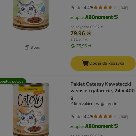
Pusto: 4.4/5
(
1048
)
pojedynczo
89,92 zł
79,96 zł
8,32 zł / kg
75,96 zł
8 opcji
Dodaj do koszyka
ooplus poleca
Pakiet Catessy Kawałeczki
w sosie i galarecie, 24 x 400
g
Z kurczakiem w galarecie
Pusto: 4.4/5
(
1048
)