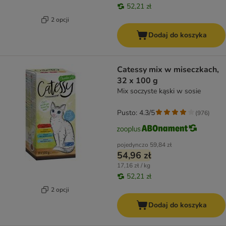
52,21 zł
2 opcji
Dodaj do koszyka
Catessy mix w miseczkach,
32 x 100 g
Mix soczyste kąski w sosie
Pusto: 4.3/5
(
976
)
pojedynczo
59,84 zł
54,96 zł
17,16 zł / kg
52,21 zł
2 opcji
Dodaj do koszyka