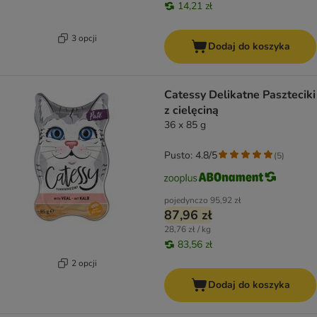
14,21 zł
3 opcji
Dodaj do koszyka
Catessy Delikatne Paszteciki
z cielęciną
36 x 85 g
Pusto: 4.8/5
(
5
)
pojedynczo
95,92 zł
87,96 zł
28,76 zł / kg
83,56 zł
2 opcji
Dodaj do koszyka