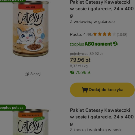
Pakiet Catessy Kawałeczki
w sosie i galarecie, 24 x 400
g
Z wołowiną w galarecie
Pusto: 4.4/5
(
1048
)
pojedynczo
89,92 zł
79,96 zł
8,32 zł / kg
75,96 zł
8 opcji
Dodaj do koszyka
ooplus poleca
Pakiet Catessy Kawałeczki
w sosie i galarecie, 24 x 400
g
Z kaczką i wątróbką w sosie