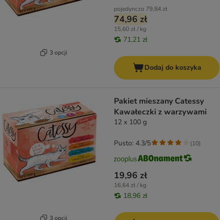
pojedynczo
79,84 zł
74,96 zł
15,60 zł / kg
71,21 zł
3 opcji
Dodaj do koszyka
Pakiet mieszany Catessy
Kawałeczki z warzywami
12 x 100 g
Pusto: 4.3/5
(
10
)
19,96 zł
16,64 zł / kg
18,96 zł
3 opcji