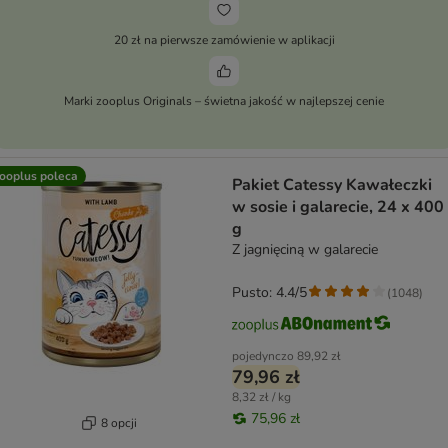
20 zł na pierwsze zamówienie w aplikacji
Marki zooplus Originals – świetna jakość w najlepszej cenie
ooplus poleca
Pakiet Catessy Kawałeczki
w sosie i galarecie, 24 x 400
g
Z jagnięciną w galarecie
Pusto: 4.4/5
(
1048
)
pojedynczo
89,92 zł
79,96 zł
8,32 zł / kg
75,96 zł
8 opcji