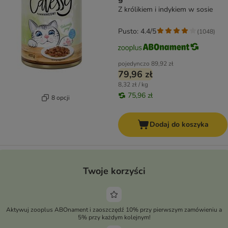
Z królikiem i indykiem w sosie
Pusto: 4.4/5
(
1048
)
pojedynczo
89,92 zł
79,96 zł
8,32 zł / kg
75,96 zł
8 opcji
Dodaj do koszyka
Twoje korzyści
Aktywuj zooplus ABOnament i zaoszczędź 10% przy pierwszym zamówieniu a
5% przy każdym kolejnym!