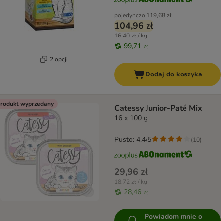
pojedynczo
119,68 zł
104,96 zł
16,40 zł / kg
99,71 zł
2 opcji
Dodaj do koszyka
rodukt wyprzedany
Catessy Junior-Paté Mix
16 x 100 g
Pusto: 4.4/5
(
10
)
29,96 zł
18,72 zł / kg
28,46 zł
Powiadom mnie o