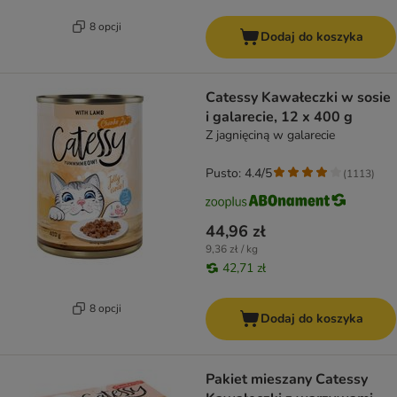
8 opcji
Dodaj do koszyka
Catessy Kawałeczki w sosie
i galarecie, 12 x 400 g
Z jagnięciną w galarecie
Pusto: 4.4/5
(
1113
)
44,96 zł
9,36 zł / kg
42,71 zł
8 opcji
Dodaj do koszyka
Pakiet mieszany Catessy