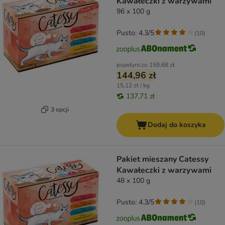
Kawałeczki z warzywami
96 x 100 g
Pusto: 4.3/5
(
10
)
pojedynczo
159,68 zł
144,96 zł
15,12 zł / kg
137,71 zł
3 opcji
Dodaj do koszyka
Pakiet mieszany Catessy
Kawałeczki z warzywami
48 x 100 g
Pusto: 4.3/5
(
10
)