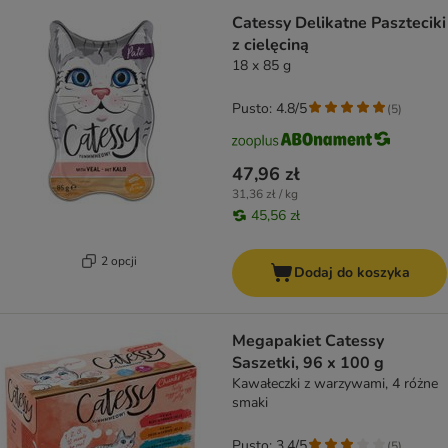
Catessy Delikatne Paszteciki
z cielęciną
18 x 85 g
Pusto: 4.8/5
(
5
)
47,96 zł
31,36 zł / kg
45,56 zł
2 opcji
Dodaj do koszyka
Megapakiet Catessy
Saszetki, 96 x 100 g
Kawałeczki z warzywami, 4 różne
smaki
Pusto: 3.4/5
(
5
)