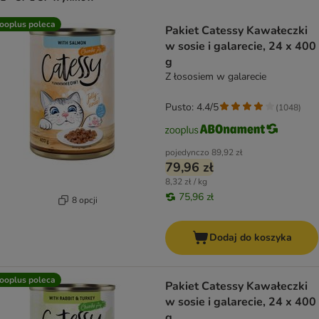
product items have been changed
ooplus poleca
Pakiet Catessy Kawałeczki
w sosie i galarecie, 24 x 400
g
Z łososiem w galarecie
Pusto: 4.4/5
(
1048
)
pojedynczo
89,92 zł
79,96 zł
8,32 zł / kg
75,96 zł
8 opcji
Dodaj do koszyka
ooplus poleca
Pakiet Catessy Kawałeczki
w sosie i galarecie, 24 x 400
g