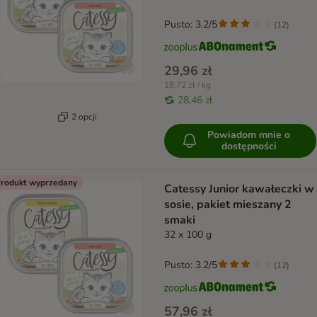
Pusto: 3.2/5
(
12
)
29,96 zł
18,72 zł / kg
28,46 zł
2 opcji
Powiadom mnie o
dostępności
rodukt wyprzedany
Catessy Junior kawałeczki w
sosie, pakiet mieszany 2
smaki
32 x 100 g
Pusto: 3.2/5
(
12
)
57,96 zł