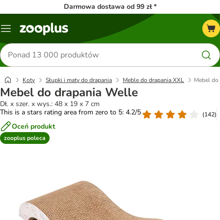
Darmowa dostawa od 99 zł *
Menu
Szukaj
produktów
Koty
Słupki i maty do drapania
Meble do drapania XXL
Mebel do 
Mebel do drapania Welle
Dł. x szer. x wys.: 48 x 19 x 7 cm
This is a stars rating area from zero to 5: 4.2/5
(
142
)
Oceń produkt
zooplus poleca