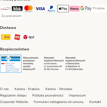
Przelew
Przelew 
Przelewy24 Payment Method
Blik Payment Method
MasterCard Payment Method
Visa Payment Method
PayPal Payment Method
Apple Pay Payment Method
Klarna Payment Method
Google Pay Paym
Za pobraniem
Za pobraniem Payment Method
Dostawa
Paczkomat® Shipping Method
ORLEN Paczka Shipping Method
DPD Shipping Method
Bezpieczeństwo
Security
Security
Security
Security
O nas
Kariera - Kraków
Kariera - Wrocław
Regulamin sklepu
Polityka prywatności
Impressum
Corporate Website
Formularz odstąpienia od umowy
Kontakt