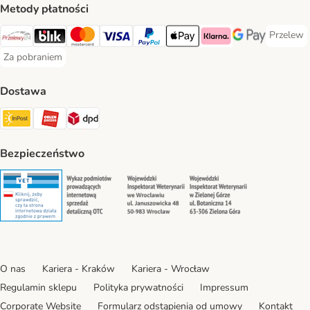
Metody płatności
Przelew
Przelew 
Przelewy24 Payment Method
Blik Payment Method
MasterCard Payment Method
Visa Payment Method
PayPal Payment Method
Apple Pay Payment Method
Klarna Payment Method
Google Pay Paym
Za pobraniem
Za pobraniem Payment Method
Dostawa
Paczkomat® Shipping Method
ORLEN Paczka Shipping Method
DPD Shipping Method
Bezpieczeństwo
Security
Security
Security
Security
O nas
Kariera - Kraków
Kariera - Wrocław
Regulamin sklepu
Polityka prywatności
Impressum
Corporate Website
Formularz odstąpienia od umowy
Kontakt