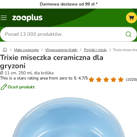
Darmowa dostawa od 99 zł *
Menu
Szukaj
produktów
Małe zwierzęta
Wyposażenie klatki
Pojniki i miski
Trixie miseczk
Trixie miseczka ceramiczna dla
gryzoni
Ø 11 cm, 250 ml, dla królika
This is a stars rating area from zero to 5: 4.7/5
(
1020
)
Oceń produkt