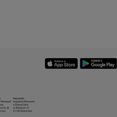
y
Security
Security