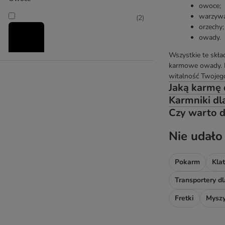
owoce;
warzywa
(
2
)
orzechy;
owady.
Wszystkie te skła
karmowe owady. Do
Warzywa
witalność Twojeg
(
2
)
Jaką karmę 
Karmniki dla
Czy warto d
Zboża
Nie udało
(
2
)
Pokarm
Kla
Ziarna
Transportery dl
Fretki
Myszy