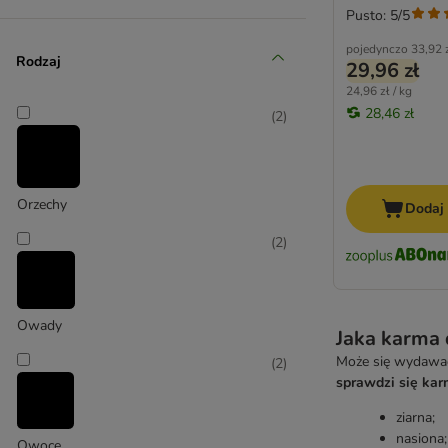
Pusto: 5/5
pojedynczo
33,92 
Rodzaj
29,96 zł
24,96 zł / kg
28,46 zł
(
2
)
Orzechy
Dodaj
(
2
)
Owady
Jaka karma 
Może się wydawać,
(
2
)
sprawdzi się kar
ziarna;
nasiona;
Owoce