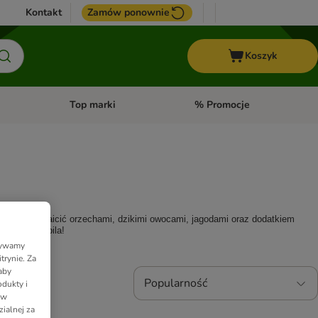
Kontakt
Zamów ponownie
Koszyk
Top marki
% Promocje
yka
u kategorii: Ptaki
Otwórz menu kategorii: Konie
Otwórz menu kategorii: Top m
warto urozmaicić orzechami, dzikimi owocami, jagodami oraz dodatkiem 
Twojego pupila!
Używamy
trynie. Za
aby
Popularność
dukty i
 w
ialnej za