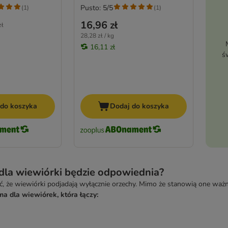
Pusto: 5/5
(
1
)
(
1
)
16,96 zł
zł
28,28 zł / kg
16,11 zł
ś
 do koszyka
Dodaj do koszyka
dla wiewiórki będzie odpowiednia?
 że wiewiórki podjadają wyłącznie orzechy. Mimo że stanowią one ważny e
ma dla wiewiórek, która łączy: