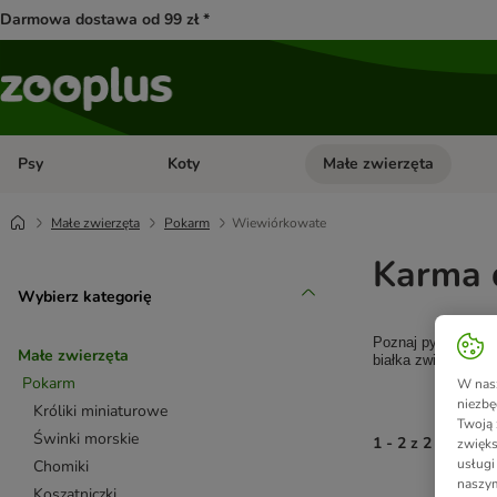
Darmowa dostawa od 99 zł *
Psy
Koty
Małe zwierzęta
Otwórz menu kategorii: Psy
Otwórz menu kategorii: Kot
Małe zwierzęta
Pokarm
Wiewiórkowate
Karma 
Wybierz kategorię
Poznaj pyszną karm
Małe zwierzęta
białka zwierzęcego
Pokarm
W nasz
niezbę
Króliki miniaturowe
Twoją 
Świnki morskie
1 - 2 z 2 wynikó
zwięks
usługi
Chomiki
naszym
Koszatniczki
product items ha