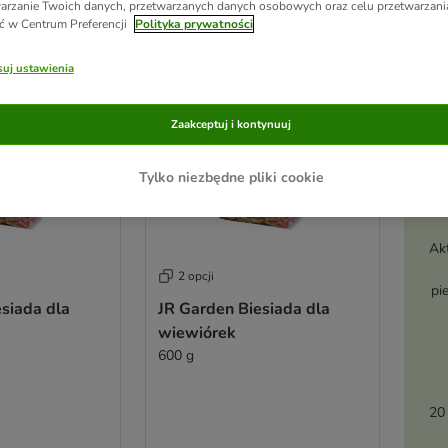
arzanie Twoich danych, przetwarzanych danych osobowych oraz celu przetwarzan
ć w Centrum Preferencji
Polityka prywatności
uj ustawienia
Zaakceptuj i kontynuuj
Tylko niezbędne pliki cookie
Ak
2 opcji
pi
siada dla
JR Garden Biesiada dla
wiewiórek
600 g
20