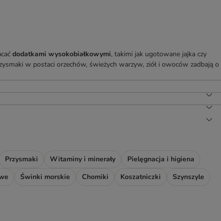
acać
dodatkami wysokobiałkowymi
, takimi jak ugotowane jajka czy
zysmaki w postaci orzechów, świeżych warzyw, ziół i owoców zadbają o
Przysmaki
Witaminy i minerały
Pielęgnacja i higiena
owe
Świnki morskie
Chomiki
Koszatniczki
Szynszyle