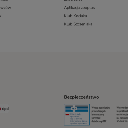
dowców
Aplikacja zooplus
ki
Klub Kociaka
Klub Szczeniaka
Bezpieczeństwo
t® Shipping Method
LEN Paczka Shipping Method
DPD Shipping Method
Security
Securit