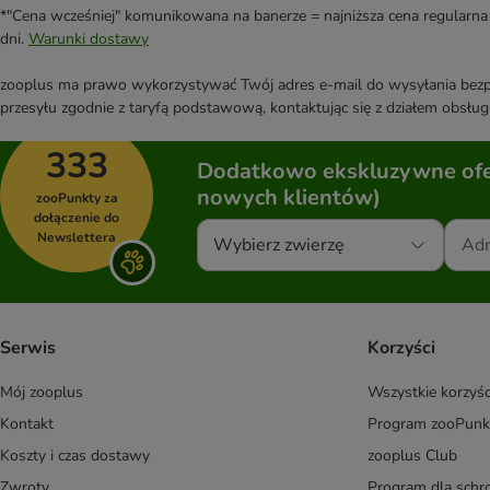
*"Cena wcześniej" komunikowana na banerze = najniższa cena regularna 
dni.
Warunki dostawy
zooplus ma prawo wykorzystywać Twój adres e-mail do wysyłania bezpo
przesyłu zgodnie z taryfą podstawową, kontaktując się z działem obsługi
333
Dodatkowo ekskluzywne ofer
nowych klientów)
zooPunkty za
dołączenie do
Newslettera
Wybierz zwierzę
Serwis
Korzyści
Mój zooplus
Wszystkie korzyśc
Kontakt
Program zooPunk
Koszty i czas dostawy
zooplus Club
Zwroty
Program dla schr