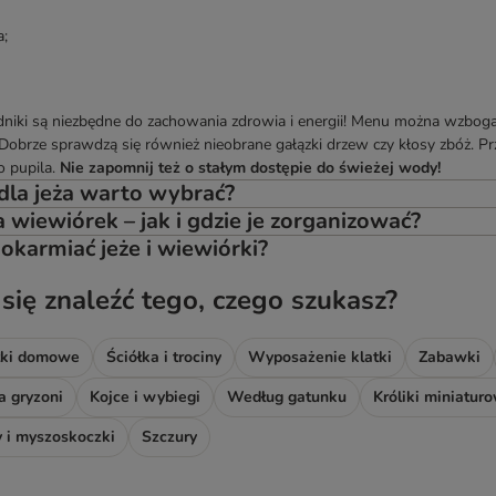
;
dniki są niezbędne do zachowania zdrowia i energii! Menu można wzbog
brze sprawdzą się również nieobrane gałązki drzew czy kłosy zbóż. Pr
o pupila.
Nie zapomnij też o stałym dostępie do świeżej wody!
dla jeża warto wybrać?
 wiewiórek – jak i gdzie je zorganizować?
okarmiać jeże i wiewiórki?
 się znaleźć tego, czego szukasz?
tki domowe
Ściółka i trociny
Wyposażenie klatki
Zabawki
a gryzoni
Kojce i wybiegi
Według gatunku
Króliki miniatur
 i myszoskoczki
Szczury