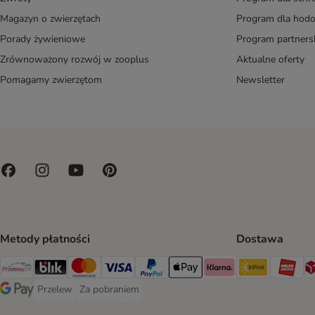
Magazyn o zwierzętach
Program dla ho
Porady żywieniowe
Program partners
Zrównoważony rozwój w zooplus
Aktualne oferty
Pomagamy zwierzętom
Newsletter
Metody płatności
Dostawa
Paczkoma
OR
Przelewy24 Payment Method
Blik Payment Method
MasterCard Payment Method
Visa Payment Method
PayPal Payment Method
Apple Pay Payment Method
Klarna Payment Method
Przelew
Za pobraniem
Przelew Payment Method
Za pobraniem Payment Method
Google Pay Payment Method