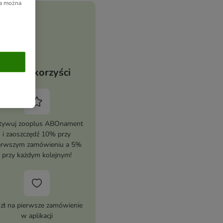
ia można
Twoje korzyści
tywuj zooplus ABOnament
i zaoszczędź 10% przy
erwszym zamówieniu a 5%
przy każdym kolejnym!
 zł na pierwsze zamówienie
w aplikacji