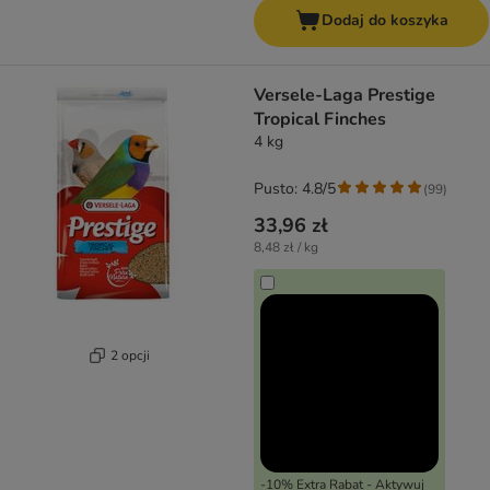
Dodaj do koszyka
Versele-Laga Prestige
Tropical Finches
4 kg
Pusto: 4.8/5
(
99
)
33,96 zł
8,48 zł / kg
2 opcji
-10% Extra Rabat - Aktywuj