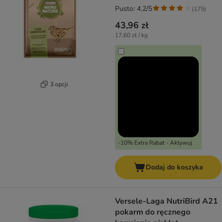
Pusto: 4.2/5
(
175
)
43,96 zł
17,60 zł / kg
3 opcji
-10% Extra Rabat - Aktywuj
Dodaj do koszyka
Versele-Laga NutriBird A21
pokarm do ręcznego