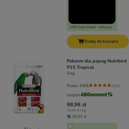
-10% Extra Rabat - Aktywuj
Dodaj do koszyka
Pokarm dla papug Nutribird
P15 Tropical
3 kg
Pusto: 4.5/5
(
261
)
98,96 zł
33,00 zł / kg
94,01 zł