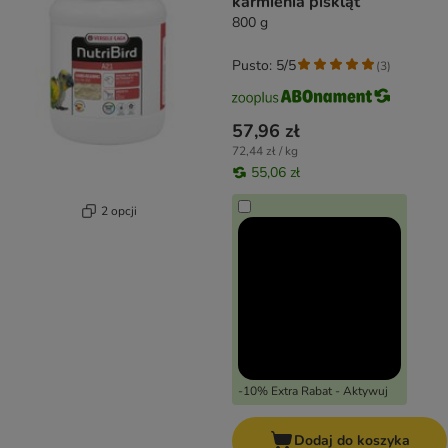
karmienia piskląt
800 g
Pusto: 5/5
(
3
)
57,96 zł
72,44 zł / kg
55,06 zł
2 opcji
-10% Extra Rabat - Aktywuj
Dodaj do koszyka