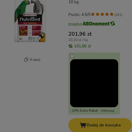
10 kg
Pusto: 4.5/5
(
261
)
201,96 zł
20,20 zł / kg
191,86 zł
4 opcji
-10% Extra Rabat - Aktywuj
Dodaj do koszyka