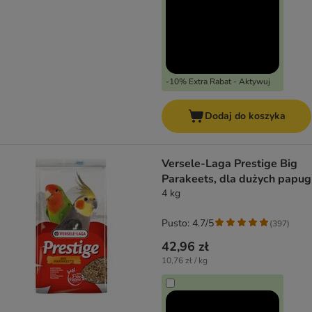
-10% Extra Rabat - Aktywuj
Dodaj do koszyka
Versele-Laga Prestige Big
Parakeets, dla dużych papug
4 kg
Pusto: 4.7/5
(
397
)
42,96 zł
10,76 zł / kg