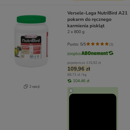
Versele-Laga NutriBird A21
pokarm do ręcznego
karmienia piskląt
2 x 800 g
Pusto: 5/5
(
3
)
pojedynczo
115,92 zł
109,96 zł
68,72 zł / kg
104,46 zł
2 opcji