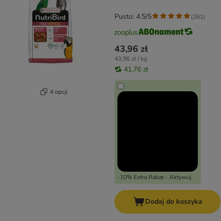
Pusto: 4.5/5
(
261
)
43,96 zł
43,96 zł / kg
41,76 zł
4 opcji
-10% Extra Rabat - Aktywuj
Dodaj do koszyka