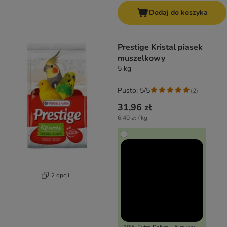
Dodaj do koszyka
Prestige Kristal piasek
muszelkowy
5 kg
Pusto: 5/5
(
2
)
31,96 zł
6,40 zł / kg
2 opcji