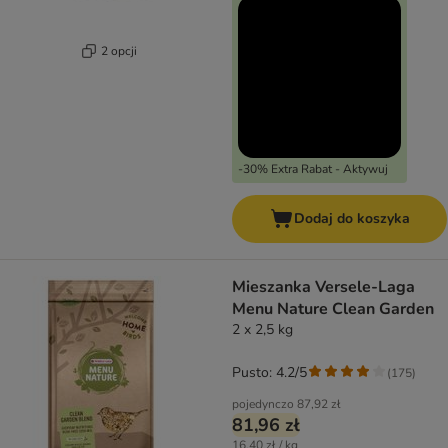
2 opcji
-30% Extra Rabat - Aktywuj
Dodaj do koszyka
Mieszanka Versele-Laga
Menu Nature Clean Garden
2 x 2,5 kg
Pusto: 4.2/5
(
175
)
pojedynczo
87,92 zł
81,96 zł
16,40 zł / kg