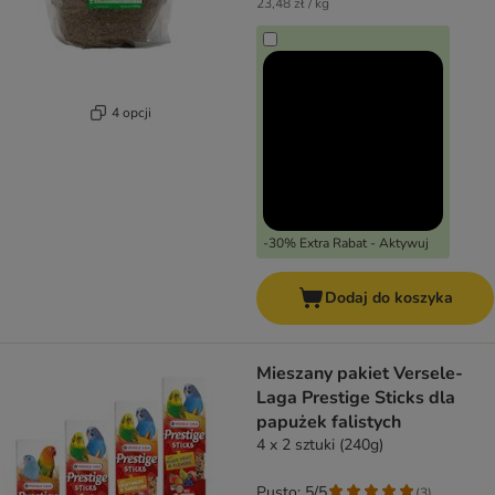
23,48 zł / kg
4 opcji
-30% Extra Rabat - Aktywuj
Dodaj do koszyka
Mieszany pakiet Versele-
Laga Prestige Sticks dla
papużek falistych
4 x 2 sztuki (240g)
Pusto: 5/5
(
3
)