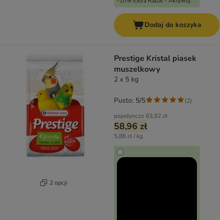
-10% Extra Rabat - Aktywuj
Dodaj do koszyka
Prestige Kristal piasek
muszelkowy
2 x 5 kg
Pusto: 5/5
(
2
)
pojedynczo
63,92 zł
58,96 zł
5,88 zł / kg
2 opcji