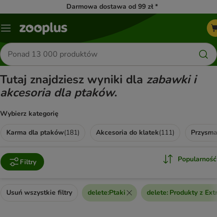
Darmowa dostawa od 99 zł *
Menu
Szukaj
produktów
Tutaj znajdziesz wyniki dla
zabawki i
akcesoria dla ptaków
.
Wybierz kategorię
Karma dla ptaków
(
181
)
Akcesoria do klatek
(
111
)
Przysma
Popularność
Filtry
Usuń wszystkie filtry
delete
:
Ptaki
delete
:
Produkty z Ex