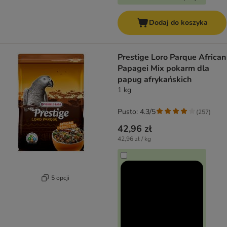
Dodaj do koszyka
Prestige Loro Parque African
Papagei Mix pokarm dla
papug afrykańskich
1 kg
Pusto: 4.3/5
(
257
)
42,96 zł
42,96 zł / kg
5 opcji