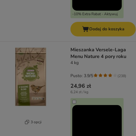
-10% Extra Rabat - Aktywuj
Dodaj do koszyka
Mieszanka Versele-Laga
Menu Nature 4 pory roku
4 kg
Pusto: 3.9/5
(
238
)
24,96 zł
6,24 zł / kg
3 opcji