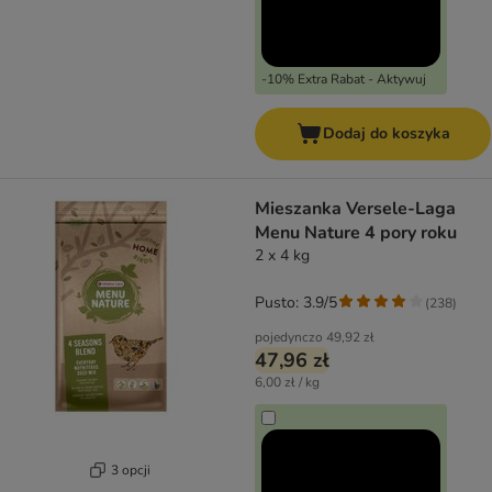
-10% Extra Rabat - Aktywuj
Dodaj do koszyka
Mieszanka Versele-Laga
Menu Nature 4 pory roku
2 x 4 kg
Pusto: 3.9/5
(
238
)
pojedynczo
49,92 zł
47,96 zł
6,00 zł / kg
3 opcji