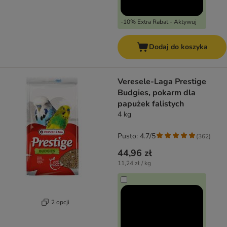
-10% Extra Rabat - Aktywuj
Dodaj do koszyka
Veresele-Laga Prestige
Budgies, pokarm dla
papużek falistych
4 kg
Pusto: 4.7/5
(
362
)
44,96 zł
11,24 zł / kg
2 opcji