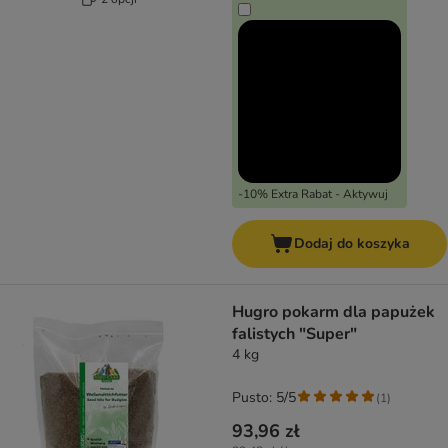
-10% Extra Rabat - Aktywuj
Dodaj do koszyka
Hugro pokarm dla papużek
falistych "Super"
4 kg
Pusto: 5/5
(
1
)
93,96 zł