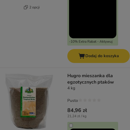
2 opcji
-10% Extra Rabat - Aktywuj
Dodaj do koszyka
Hugro mieszanka dla
egzotycznych ptaków
4 kg
Pusto
84,96 zł
21,24 zł / kg