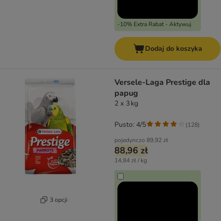
-10% Extra Rabat - Aktywuj
Dodaj do koszyka
Versele-Laga Prestige dla
papug
2 x 3 kg
Pusto: 4/5
(
128
)
pojedynczo
89,92 zł
88,96 zł
14,84 zł / kg
3 opcji