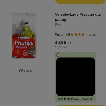
Versele-Laga Prestige dla
papug
3 kg
Pusto: 4/5
(
128
)
44,96 zł
15,00 zł / kg
3 opcji
-10% Extra Rabat - Aktywuj