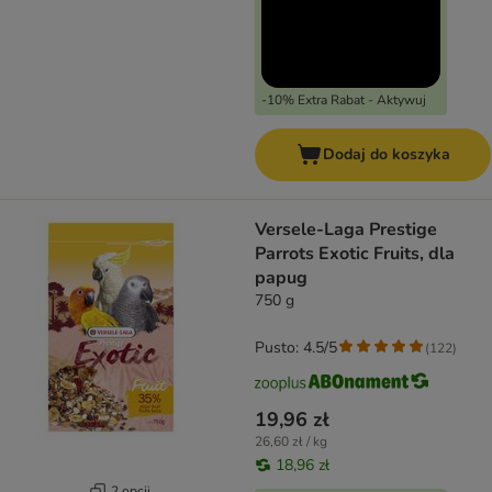
-10% Extra Rabat - Aktywuj
Dodaj do koszyka
Versele-Laga Prestige
Parrots Exotic Fruits, dla
papug
750 g
Pusto: 4.5/5
(
122
)
19,96 zł
26,60 zł / kg
18,96 zł
2 opcji