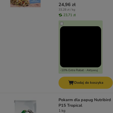
24,96 zł
33,28 zł / kg
23,71 zł
-10% Extra Rabat - Aktywuj
Dodaj do koszyka
Pokarm dla papug Nutribird
P15 Tropical
1 kg