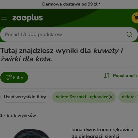
Darmowa dostawa od 99 zł *
Menu
Szukaj
produktów
Tutaj znajdziesz wyniki dla
kuwety i
żwirki dla kota
.
Popularność
Filtry
Usuń wszystkie filtry
delete
:
Szczotki i rękawice
delete
:
1 - 8 z 8 wyników
product items have been changed
kooa dwustronna rękawica
do pielęgnacji sierści