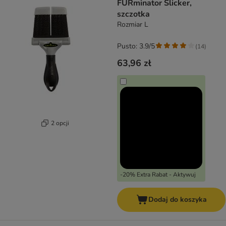
FURminator Slicker,
szczotka
Rozmiar L
Pusto: 3.9/5
(
14
)
63,96 zł
2 opcji
-20% Extra Rabat - Aktywuj
Dodaj do koszyka