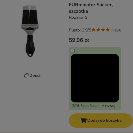
FURminator Slicker,
szczotka
Rozmiar S
Pusto: 3.9/5
(
14
)
59,96 zł
2 opcji
-20% Extra Rabat - Aktywuj
Dodaj do koszyka