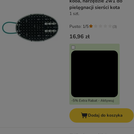
kooa, narzędzie 2w1 do
pielęgnacji sierści kota
1 szt.
Pusto: 1/5
(
3
)
16,96 zł
-5% Extra Rabat - Aktywuj
Dodaj do koszyka