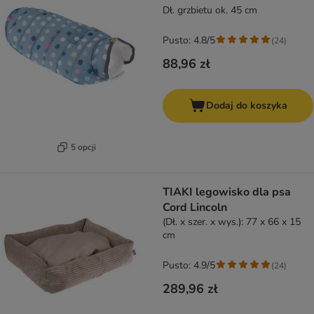
Dł. grzbietu ok. 45 cm
Pusto: 4.8/5
(
24
)
88,96 zł
Dodaj do koszyka
5 opcji
TIAKI legowisko dla psa
Cord Lincoln
(Dł. x szer. x wys.): 77 x 66 x 15
cm
Pusto: 4.9/5
(
24
)
289,96 zł