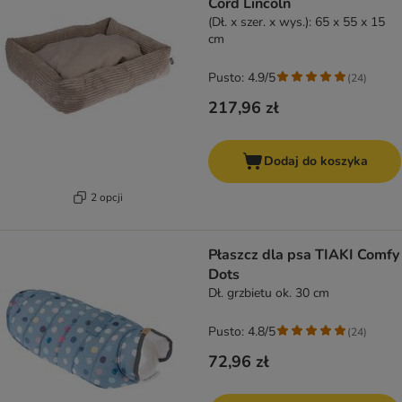
Cord Lincoln
(Dł. x szer. x wys.): 65 x 55 x 15
cm
Pusto: 4.9/5
(
24
)
217,96 zł
Dodaj do koszyka
2 opcji
Płaszcz dla psa TIAKI Comfy
Dots
Dł. grzbietu ok. 30 cm
Pusto: 4.8/5
(
24
)
72,96 zł