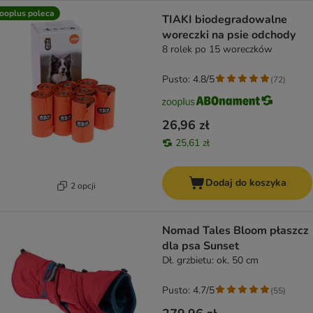
ooplus poleca
TIAKI biodegradowalne
woreczki na psie odchody
8 rolek po 15 woreczków
Pusto: 4.8/5
(
72
)
26,96 zł
25,61 zł
Dodaj do koszyka
2 opcji
Nomad Tales Bloom płaszcz
dla psa Sunset
Dł. grzbietu: ok. 50 cm
Pusto: 4.7/5
(
55
)