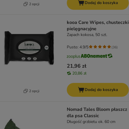
Dodaj do koszyka
2 opcji
kooa Care Wipes, chusteczki
pielęgnacyjne
Zapach kokosa, 50 szt.
Pusto: 4.9/5
(
36
)
21,96 zł
20,86 zł
Dodaj do koszyka
2 opcji
Nomad Tales Bloom płaszcz
dla psa Classic
Długość grzbietu ok. 60 cm