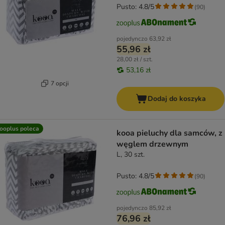
Pusto: 4.8/5
(
90
)
pojedynczo
63,92 zł
55,96 zł
28,00 zł / szt.
53,16 zł
7 opcji
Dodaj do koszyka
ooplus poleca
kooa pieluchy dla samców, z
węglem drzewnym
L, 30 szt.
Pusto: 4.8/5
(
90
)
pojedynczo
85,92 zł
76,96 zł