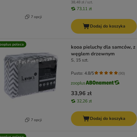
38,48 zł / szt.
73,11 zł
7 opcji
Dodaj do koszyka
ooplus poleca
kooa pieluchy dla samców, z
węglem drzewnym
S, 15 szt.
Pusto: 4.8/5
(
90
)
33,96 zł
32,26 zł
Dodaj do koszyka
7 opcji
ooplus poleca