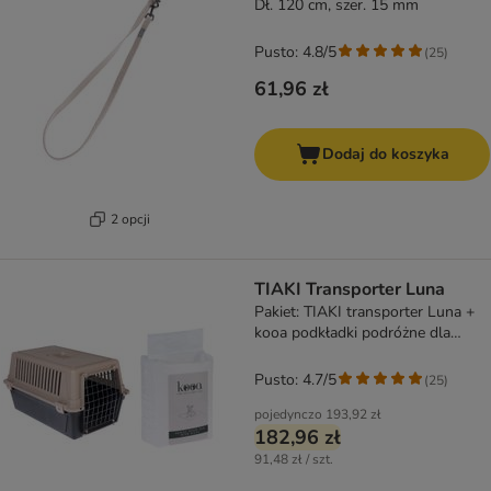
Dł. 120 cm, szer. 15 mm
Pusto: 4.8/5
(
25
)
61,96 zł
Dodaj do koszyka
2 opcji
TIAKI Transporter Luna
Pakiet: TIAKI transporter Luna +
kooa podkładki podróżne dla
szczeniąt
Pusto: 4.7/5
(
25
)
pojedynczo
193,92 zł
182,96 zł
91,48 zł / szt.