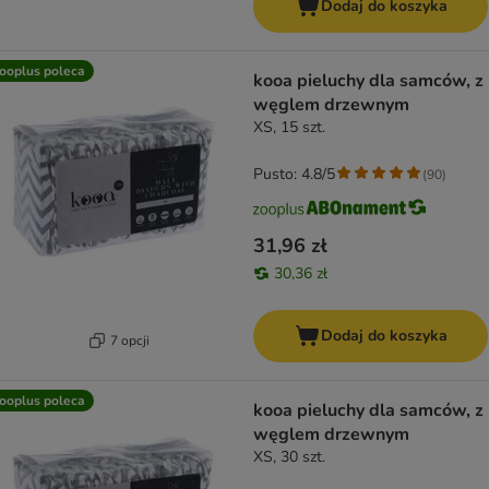
Dodaj do koszyka
ooplus poleca
kooa pieluchy dla samców, z
węglem drzewnym
XS, 15 szt.
Pusto: 4.8/5
(
90
)
31,96 zł
30,36 zł
Dodaj do koszyka
7 opcji
ooplus poleca
kooa pieluchy dla samców, z
węglem drzewnym
XS, 30 szt.