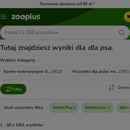
Darmowa dostawa od 99 zł *
Menu
Szukaj
produktów
Tutaj znajdziesz wyniki dla
dla psa
.
Wybierz kategorię
Karmy weterynaryjne dla psa
(
1822
)
Wszystko dla psów małych ras
(
1583
Ocena
Filtry
Usuń wszystkie filtry
delete
:
Psy
delete
:
kooa
delet
1 - 48 z 1301 wyników