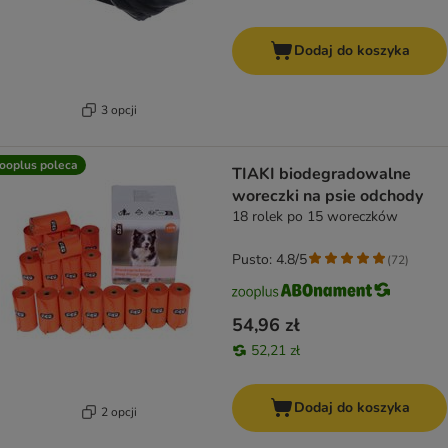
Dodaj do koszyka
3 opcji
ooplus poleca
TIAKI biodegradowalne
woreczki na psie odchody
18 rolek po 15 woreczków
Pusto: 4.8/5
(
72
)
54,96 zł
52,21 zł
Dodaj do koszyka
2 opcji