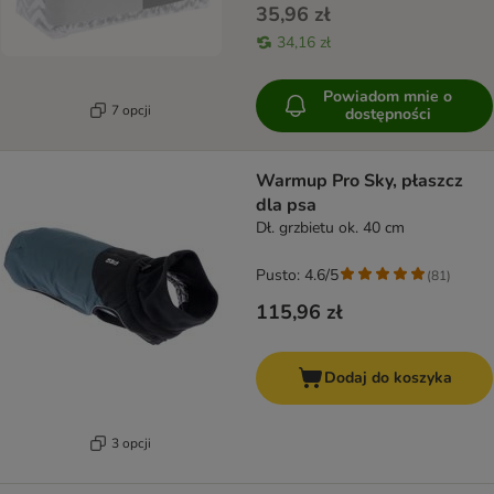
35,96 zł
34,16 zł
Powiadom mnie o
7 opcji
dostępności
Warmup Pro Sky, płaszcz
dla psa
Dł. grzbietu ok. 40 cm
Pusto: 4.6/5
(
81
)
115,96 zł
Dodaj do koszyka
3 opcji