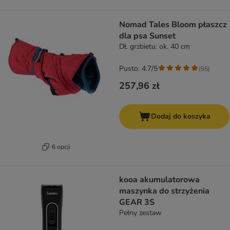
Nomad Tales Bloom płaszcz
dla psa Sunset
Dł. grzbietu: ok. 40 cm
Pusto: 4.7/5
(
55
)
257,96 zł
Dodaj do koszyka
6 opcji
kooa akumulatorowa
maszynka do strzyżenia
GEAR 3S
Pełny zestaw