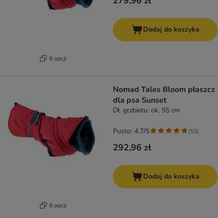
279,96 zł
Dodaj do koszyka
6 opcji
Nomad Tales Bloom płaszcz
dla psa Sunset
Dł. grzbietu: ok. 55 cm
Pusto: 4.7/5
(
55
)
292,96 zł
Dodaj do koszyka
6 opcji