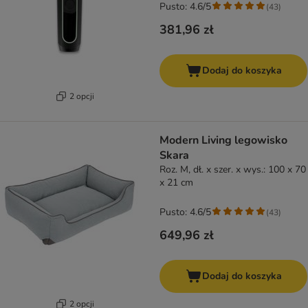
Pusto: 4.6/5
(
43
)
381,96 zł
Dodaj do koszyka
2 opcji
Modern Living legowisko
Skara
Roz. M, dł. x szer. x wys.: 100 x 70
x 21 cm
Pusto: 4.6/5
(
43
)
649,96 zł
Dodaj do koszyka
2 opcji