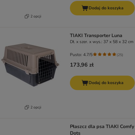
Dodaj do koszyka
2 opcji
TIAKI Transporter Luna
Dł. x szer. x wys.: 37 x 58 x 32 cm
Pusto: 4.7/5
(
25
)
173,96 zł
Dodaj do koszyka
2 opcji
Płaszcz dla psa TIAKI Comfy
Dots