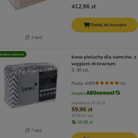
412,96 zł
Dodaj do koszyka
2 opcji
ooplus poleca
kooa pieluchy dla samców, z
węglem drzewnym
S, 30 szt.
Pusto: 4.8/5
(
90
)
pojedynczo
67,92 zł
59,96 zł
30,00 zł / szt.
56,96 zł
7 opcji