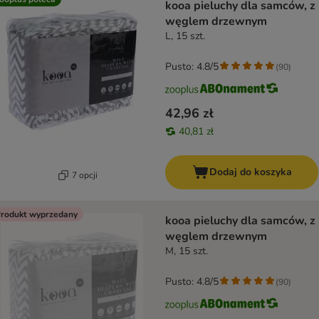
kooa pieluchy dla samców, z
węglem drzewnym
L, 15 szt.
Pusto: 4.8/5
(
90
)
42,96 zł
40,81 zł
Dodaj do koszyka
7 opcji
rodukt wyprzedany
kooa pieluchy dla samców, z
węglem drzewnym
M, 15 szt.
Pusto: 4.8/5
(
90
)