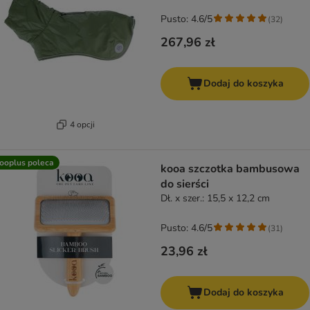
Pusto: 4.6/5
(
32
)
267,96 zł
Dodaj do koszyka
4 opcji
ooplus poleca
kooa szczotka bambusowa
do sierści
Dł. x szer.: 15,5 x 12,2 cm
Pusto: 4.6/5
(
31
)
23,96 zł
Dodaj do koszyka