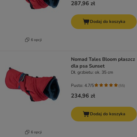
287,96 zł
Dodaj do koszyka
6 opcji
Nomad Tales Bloom płaszcz
dla psa Sunset
Dł. grzbietu: ok. 35 cm
Pusto: 4.7/5
(
55
)
234,96 zł
Dodaj do koszyka
6 opcji