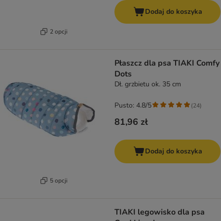
Dodaj do koszyka
2 opcji
Płaszcz dla psa TIAKI Comfy
Dots
Dł. grzbietu ok. 35 cm
Pusto: 4.8/5
(
24
)
81,96 zł
Dodaj do koszyka
5 opcji
TIAKI legowisko dla psa