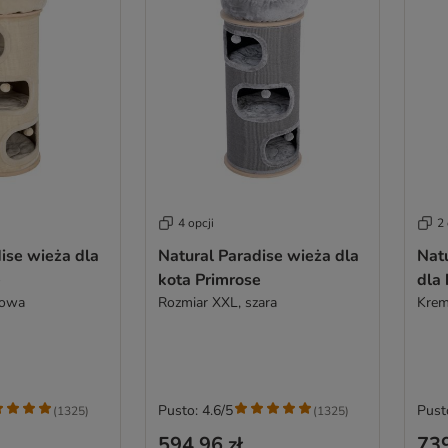
4 opcji
2 
ise wieża dla
Natural Paradise wieża dla
Nat
e
kota Primrose
dla 
mowa
Rozmiar XXL, szara
Kre
Pusto: 4.6/5
Pust
(
1325
)
(
1325
)
594,96 zł
739