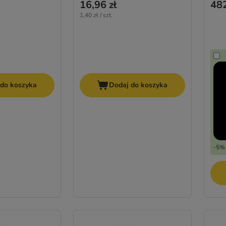
16,96 zł
482
1,40 zł / szt.
 do koszyka
Dodaj do koszyka
-5% 