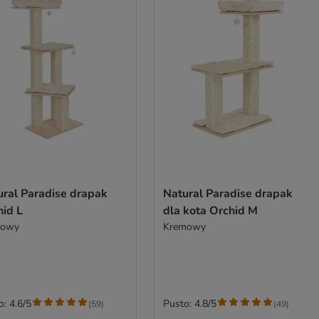
ural Paradise drapak
Natural Paradise drapak
hid L
dla kota Orchid M
mowy
Kremowy
o: 4.6/5
Pusto: 4.8/5
(
59
)
(
49
)