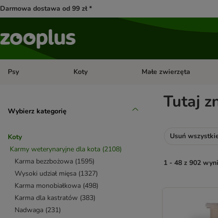
Darmowa dostawa od 99 zł *
Psy
Koty
Małe zwierzęta
Otwórz menu kategorii: Psy
Otwórz menu kategorii: Kot
Tutaj z
Wybierz kategorię
Usuń wszystkie 
Koty
Karmy weterynaryjne dla kota
(
2108
)
Karma bezzbożowa
(
1595
)
1 - 48 z 902 wy
Wysoki udział mięsa
(
1327
)
Karma monobiałkowa
(
498
)
product items ha
Karma dla kastratów
(
383
)
Nadwaga
(
231
)