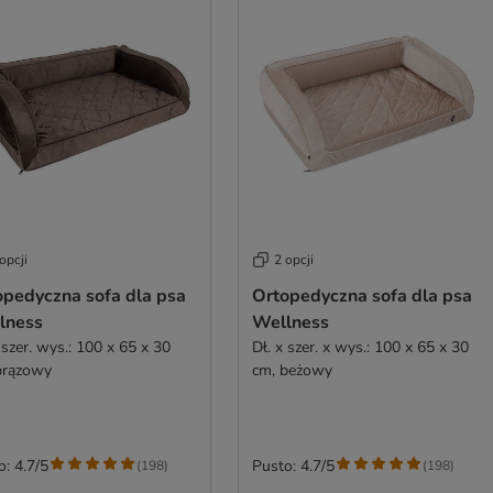
opcji
2 opcji
opedyczna sofa dla psa
Ortopedyczna sofa dla psa
lness
Wellness
 szer. wys.: 100 x 65 x 30
Dł. x szer. x wys.: 100 x 65 x 30
brązowy
cm, beżowy
o: 4.7/5
Pusto: 4.7/5
(
198
)
(
198
)