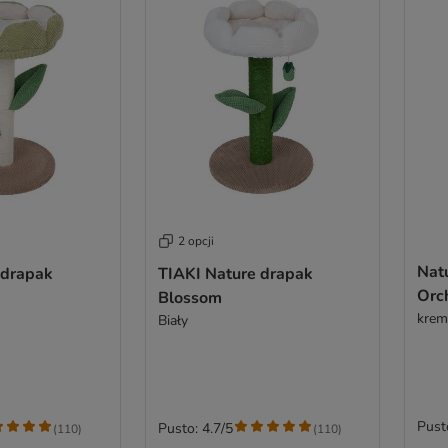
2 opcji
Nat
 drapak
TIAKI Nature drapak
Orc
Blossom
kre
Biały
Pust
Pusto: 4.7/5
(
110
)
(
110
)