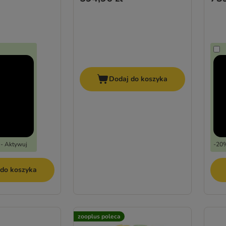
Dodaj do koszyka
 - Aktywuj
-20%
 do koszyka
zooplus poleca