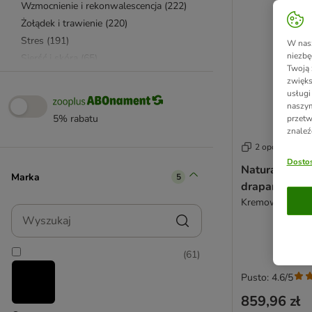
Wzmocnienie i rekonwalescencja
(
222
)
Żołądek i trawienie
(
220
)
Stres
(
191
)
W nasz
niezbę
Sierść i skóra
(
65
)
Twoją 
Karma odkłaczająca
(
61
)
zwięks
Karma ekologiczna (BIO)
(
60
)
usługi
naszym
Drogi moczowe
(
39
)
5% rabatu
przetw
Alergie pokarmowe
(
22
)
znaleź
Nerki
(
21
)
2 opcji
Cukrzyca
(
15
)
Dostos
Natural Parad
Marka
5
Wątroba
(
10
)
drapania Jas
Zdrowe zęby
(
7
)
Kremowy
Wyszukaj
Mobilność
(
6
)
Karma mokra dla kota
(
1464
)
(
61
)
Karmy bezzbożowe
(
1064
)
Karmy o wysokiej zawartości mięsa
(
950
)
Pusto: 4.6/5
Karmy rybne
(
593
)
859,96 zł
Karmy z kurczakiem
(
580
)