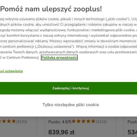
Pomóż nam ulepszyć zooplus!
ej witrynie używamy plików cookie, pikseli i innych technologii („pliki cookie”). 
dnych plików cookie, aby umożliwić Ci przeglądanie i robienie zakupów w naszej wi
zgodą możemy włączyć wydajnościowe, funkcjonalne i marketingowe pliki cookie, 
zyć komfort korzystania z naszej witryny internetowej i wyświetlać odpowiednie pro
 oraz personalizować reklamy. Możesz wprowadzić zmiany w dowolnym momencie
 centrum preferencji („Dostosuj ustawienia”). Więcej informacji o osobie odpowiedz
arzanie Twoich danych, przetwarzanych danych osobowych oraz celu przetwarzan
ć w Centrum Preferencji
Polityka prywatności
2 opcji
4 
uj ustawienia
ise słupek do
Natural Paradise słupek do
Natu
mine XXL
drapania Jasmine XXL
kot
Zaakceptuj i kontynuuj
Jasnoszary
Rozm
Tylko niezbędne pliki cookie
Pusto: 4.6/5
Pust
(
3131
)
(
3131
)
839,96 zł
534