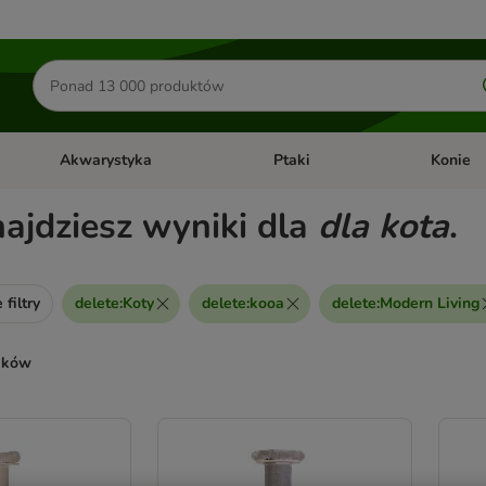
Szukaj
produktów
Akwarystyka
Ptaki
Konie
y
Otwórz menu kategorii: Małe zwierzęta
Otwórz menu kategorii: Akwaryst
Otwórz men
najdziesz wyniki dla
dla kota
.
filtry
delete
:
Koty
delete
:
kooa
delete
:
Modern Living
ników
ve been changed