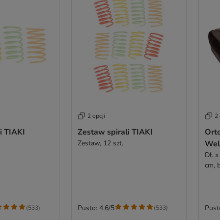
2 opcji
2 
i TIAKI
Zestaw spirali TIAKI
Ort
Zestaw, 12 szt.
Wel
Dł. x
cm, 
Pusto: 4.6/5
Pust
(
533
)
(
533
)