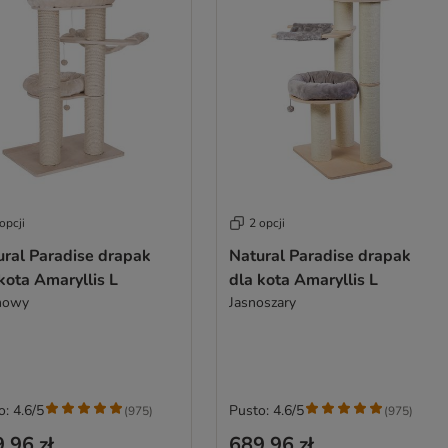
opcji
2 opcji
ural Paradise drapak
Natural Paradise drapak
kota Amaryllis L
dla kota Amaryllis L
mowy
Jasnoszary
o: 4.6/5
Pusto: 4.6/5
(
975
)
(
975
)
,96 zł
689,96 zł