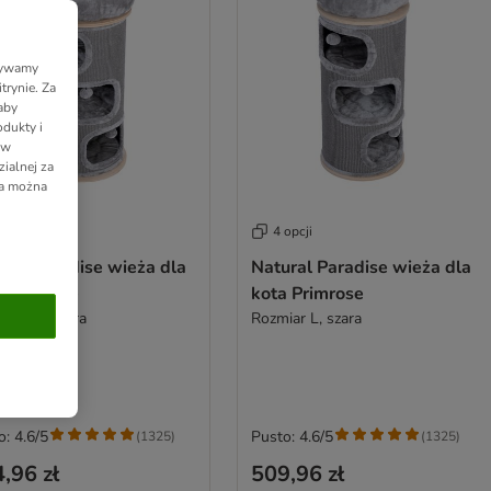
Używamy
trynie. Za
aby
dukty i
 w
ialnej za
ia można
opcji
4 opcji
ral Paradise wieża dla
Natural Paradise wieża dla
a Primrose
kota Primrose
iar XL, szara
Rozmiar L, szara
o: 4.6/5
Pusto: 4.6/5
(
1325
)
(
1325
)
,96 zł
509,96 zł