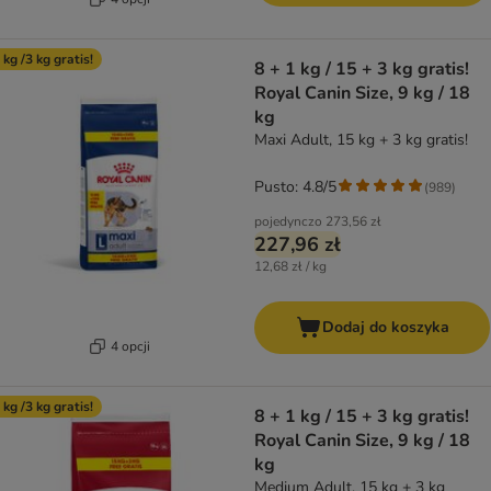
 kg /3 kg gratis!
8 + 1 kg / 15 + 3 kg gratis!
Royal Canin Size, 9 kg / 18
kg
Maxi Adult, 15 kg + 3 kg gratis!
Pusto: 4.8/5
(
989
)
pojedynczo
273,56 zł
227,96 zł
12,68 zł / kg
Dodaj do koszyka
4 opcji
 kg /3 kg gratis!
8 + 1 kg / 15 + 3 kg gratis!
Royal Canin Size, 9 kg / 18
kg
Medium Adult, 15 kg + 3 kg