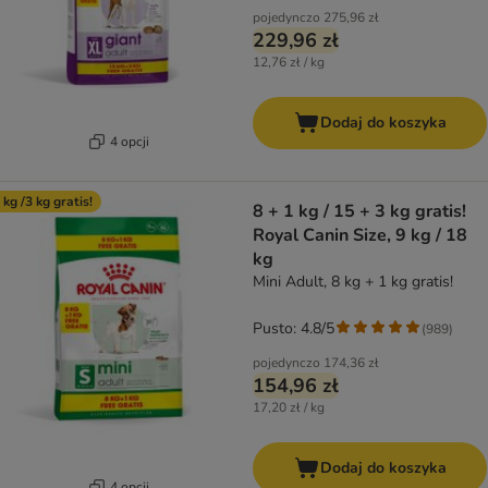
pojedynczo
275,96 zł
229,96 zł
12,76 zł / kg
Dodaj do koszyka
4 opcji
 kg /3 kg gratis!
8 + 1 kg / 15 + 3 kg gratis!
Royal Canin Size, 9 kg / 18
kg
Mini Adult, 8 kg + 1 kg gratis!
Pusto: 4.8/5
(
989
)
pojedynczo
174,36 zł
154,96 zł
17,20 zł / kg
Dodaj do koszyka
4 opcji