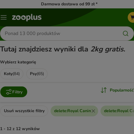
Darmowa dostawa od 99 zł *
Menu
Szukaj
produktów
Tutaj znajdziesz wyniki dla
2kg gratis
.
Wybierz kategorię
Koty
(
84
)
Psy
(
65
)
Popularność
Filtry
Usuń wszystkie filtry
delete
:
Royal Canin
delete
:
Royal C
1 - 12 z 12 wyników