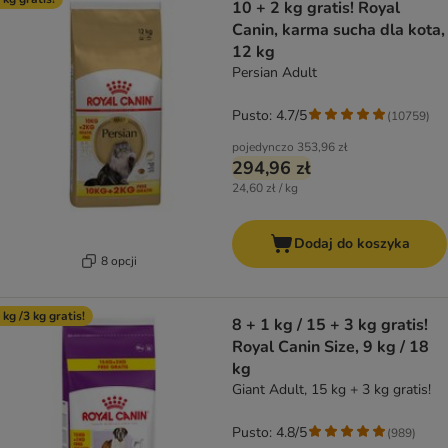
10 + 2 kg gratis! Royal
Canin, karma sucha dla kota,
12 kg
Persian Adult
Pusto: 4.7/5
(
10759
)
pojedynczo
353,96 zł
294,96 zł
24,60 zł / kg
Dodaj do koszyka
8 opcji
 kg /3 kg gratis!
8 + 1 kg / 15 + 3 kg gratis!
Royal Canin Size, 9 kg / 18
kg
Giant Adult, 15 kg + 3 kg gratis!
Pusto: 4.8/5
(
989
)