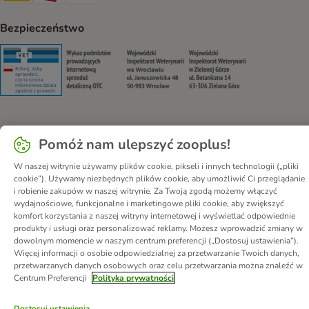
Bezpieczeństwo
Security
Security
Security
Security
Pomóż nam ulepszyć zooplus!
O nas
Kariera - Kraków
Kariera - Wrocław
Regulamin sklepu
Polityka prywatności
Impressum
W naszej witrynie używamy plików cookie, pikseli i innych technologii („pliki
cookie”). Używamy niezbędnych plików cookie, aby umożliwić Ci przeglądanie
Corporate Website
Formularz odstąpienia od umowy
Kontakt
i robienie zakupów w naszej witrynie. Za Twoją zgodą możemy włączyć
Informacje o przesyłce
Metody płatności
Program partnerski
wydajnościowe, funkcjonalne i marketingowe pliki cookie, aby zwiększyć
komfort korzystania z naszej witryny internetowej i wyświetlać odpowiednie
Korzyści
DSA
Oświadczenie o dostępności
produkty i usługi oraz personalizować reklamy. Możesz wprowadzić zmiany w
dowolnym momencie w naszym centrum preferencji („Dostosuj ustawienia”).
© zooplus SE
2026
Więcej informacji o osobie odpowiedzialnej za przetwarzanie Twoich danych,
przetwarzanych danych osobowych oraz celu przetwarzania można znaleźć w
Centrum Preferencji
Polityka prywatności
Dostosuj ustawienia