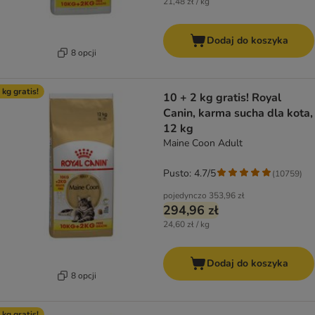
21,48 zł / kg
Dodaj do koszyka
8 opcji
 kg gratis!
10 + 2 kg gratis! Royal
Canin, karma sucha dla kota,
12 kg
Maine Coon Adult
Pusto: 4.7/5
(
10759
)
pojedynczo
353,96 zł
294,96 zł
24,60 zł / kg
Dodaj do koszyka
8 opcji
 kg gratis!