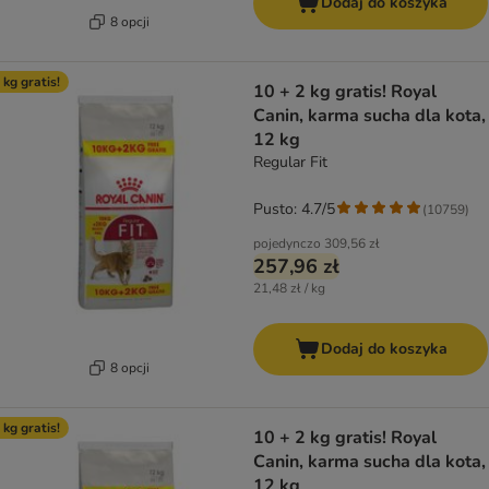
Dodaj do koszyka
8 opcji
 kg gratis!
10 + 2 kg gratis! Royal
Canin, karma sucha dla kota,
12 kg
Regular Fit
Pusto: 4.7/5
(
10759
)
pojedynczo
309,56 zł
257,96 zł
21,48 zł / kg
Dodaj do koszyka
8 opcji
 kg gratis!
10 + 2 kg gratis! Royal
Canin, karma sucha dla kota,
12 kg