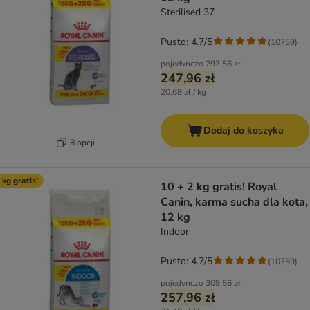
Sterilised 37
Pusto: 4.7/5
(
10759
)
pojedynczo
297,56 zł
247,96 zł
20,68 zł / kg
Dodaj do koszyka
8 opcji
 kg gratis!
10 + 2 kg gratis! Royal
Canin, karma sucha dla kota,
12 kg
Indoor
Pusto: 4.7/5
(
10759
)
pojedynczo
309,56 zł
257,96 zł