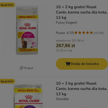
product items have been changed
 kg gratis!
10 + 2 kg gratis! Royal
Canin, karma sucha dla kota,
12 kg
Fussy Exigent
Pusto: 4.7/5
(
10759
)
pojedynczo
321,56 zł
267,96 zł
22,32 zł / kg
Dodaj do koszyka
8 opcji
 kg gratis!
10 + 2 kg gratis! Royal
Canin, karma sucha dla kota,
12 kg
Sensible