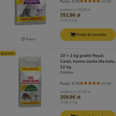
Pusto: 4.7/5
(
10759
)
pojedynczo
302,36 zł
251,96 zł
21,00 zł / kg
Dodaj do koszyka
8 opcji
 kg gratis!
10 + 2 kg gratis! Royal
Canin, karma sucha dla kota,
12 kg
Outdoor
Pusto: 4.7/5
(
10759
)
pojedynczo
311,96 zł
259,96 zł
21,68 zł / kg