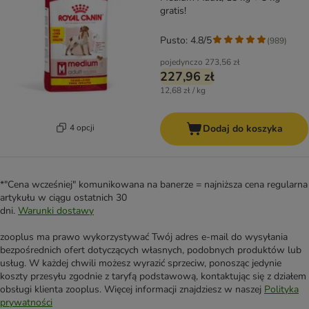
gratis!
Pusto: 4.8/5
(
989
)
pojedynczo
273,56 zł
227,96 zł
12,68 zł / kg
4 opcji
Dodaj do koszyka
*"Cena wcześniej" komunikowana na banerze = najniższa cena regularna
artykułu w ciągu ostatnich 30
dni.
Warunki dostawy
zooplus ma prawo wykorzystywać Twój adres e-mail do wysyłania
bezpośrednich ofert dotyczących własnych, podobnych produktów lub
usług. W każdej chwili możesz wyrazić sprzeciw, ponosząc jedynie
koszty przesyłu zgodnie z taryfą podstawową, kontaktując się z działem
obsługi klienta zooplus. Więcej informacji znajdziesz w naszej
Polityka
prywatności