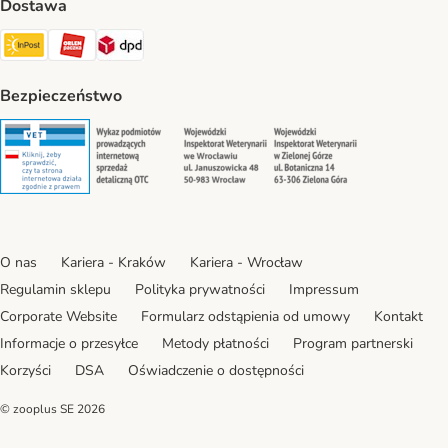
Dostawa
Paczkomat® Shipping Method
ORLEN Paczka Shipping Method
DPD Shipping Method
Bezpieczeństwo
Security
Security
Security
Security
O nas
Kariera - Kraków
Kariera - Wrocław
Regulamin sklepu
Polityka prywatności
Impressum
Corporate Website
Formularz odstąpienia od umowy
Kontakt
Informacje o przesyłce
Metody płatności
Program partnerski
Korzyści
DSA
Oświadczenie o dostępności
© zooplus SE
2026