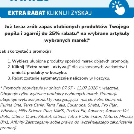
Już teraz zrób zapas ulubionych produktów Twojego
pupila i zgarnij do 25% rabatu* na wybrane artykuły
wybranych marek!*
Jak skorzystać z promocji?
Wybierz
ulubione produkty spośród marek objętych promocją.
Kliknij "Extra rabat - aktywuj"
dla zaznaczonych wariantów i
umieść produkty w koszyku.
Rabat zostanie
automatycznie naliczony
w koszyku.
* Promocja obowiązuje w dniach 07.07 - 13.07.2026 r. włącznie.
Obejmuje tylko wybrane produkty wybranych marek. Promocja
obejmuje wybrane produkty następujących marek: Felix, Gourmet,
Purina One, Terra Canis, Terra Felis, Eukanuba, Sheba, Pro Plan,
Whiskas, Hills Science Plan, IAMS, Perfect Fit, Advance, Advance Vet
diets, Ultima, Crave, Kitekat, Ultima, Tetra, FURminator, Natures Miracle,
8in1, Affinity
Zastrzegamy sobie prawo do wcześniejszego zakończenia
promocji.