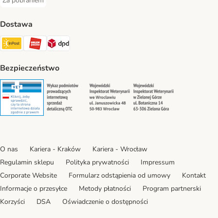
Za pobraniem
Za pobraniem Payment Method
Dostawa
Paczkomat® Shipping Method
ORLEN Paczka Shipping Method
DPD Shipping Method
Bezpieczeństwo
Security
Security
Security
Security
O nas
Kariera - Kraków
Kariera - Wrocław
Regulamin sklepu
Polityka prywatności
Impressum
Corporate Website
Formularz odstąpienia od umowy
Kontakt
Informacje o przesyłce
Metody płatności
Program partnerski
Korzyści
DSA
Oświadczenie o dostępności