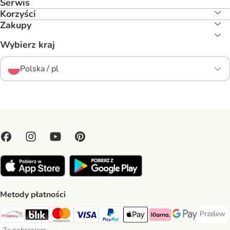
Serwis
Korzyści
Zakupy
Wybierz kraj
Polska / pl
Metody płatności
Przelew
Przelew 
Przelewy24 Payment Method
Blik Payment Method
MasterCard Payment Method
Visa Payment Method
PayPal Payment Method
Apple Pay Payment Method
Klarna Payment Method
Google Pay Paym