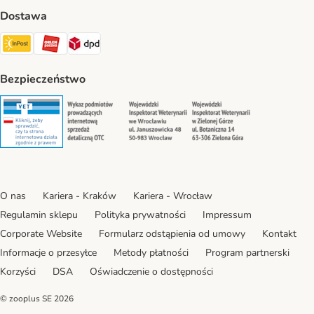
Dostawa
Paczkomat® Shipping Method
ORLEN Paczka Shipping Method
DPD Shipping Method
Bezpieczeństwo
Security
Security
Security
Security
O nas
Kariera - Kraków
Kariera - Wrocław
Regulamin sklepu
Polityka prywatności
Impressum
Corporate Website
Formularz odstąpienia od umowy
Kontakt
Informacje o przesyłce
Metody płatności
Program partnerski
Korzyści
DSA
Oświadczenie o dostępności
© zooplus SE
2026