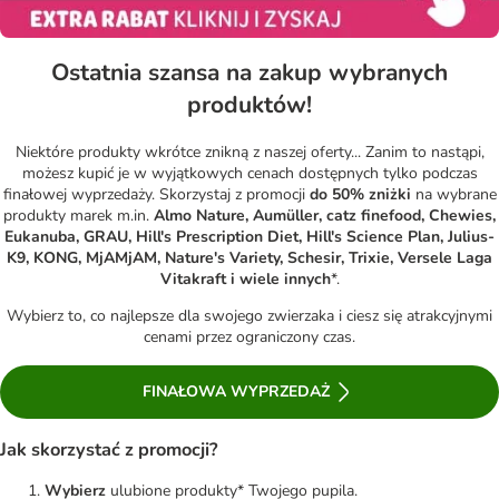
Ostatnia szansa na zakup wybranych
produktów!
Niektóre produkty wkrótce znikną z naszej oferty... Zanim to nastąpi,
możesz kupić je w wyjątkowych cenach dostępnych tylko podczas
finałowej wyprzedaży. Skorzystaj z promocji
do 50% zniżki
na wybrane
produkty marek m.in.
Almo Nature, Aumüller, catz finefood, Chewies,
Eukanuba, GRAU, Hill's Prescription Diet, Hill's Science Plan, Julius-
K9, KONG, MjAMjAM, Nature's Variety, Schesir, Trixie, Versele Laga
Vitakraft i wiele innych
*.
Wybierz to, co najlepsze dla swojego zwierzaka i ciesz się atrakcyjnymi
cenami przez ograniczony czas.
FINAŁOWA WYPRZEDAŻ
Jak skorzystać z promocji?
Wybierz
ulubione produkty* Twojego pupila.