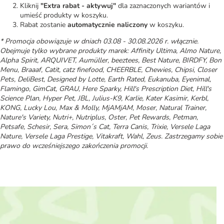
Kliknij
"Extra rabat - aktywuj"
dla zaznaczonych wariantów i
umieść produkty w koszyku.
Rabat zostanie
automatycznie naliczony
w koszyku.
* Promocja obowiązuje w dniach 03.08 - 30.08.2026 r. włącznie.
Obejmuje tylko wybrane produkty marek: Affinity Ultima, Almo Nature,
Alpha Spirit, ARQUIVET, Aumüller, beeztees, Best Nature, BIRDFY, Bon
Menu, Braaaf, Catit, catz finefood, CHEERBLE, Chewies, Chipsi, Closer
Pets, DeliBest, Designed by Lotte, Earth Rated, Eukanuba, Eyenimal,
Flamingo, GimCat, GRAU, Here Sparky, Hill's Prescription Diet, Hill's
Science Plan, Hyper Pet, JBL, Julius-K9, Karlie, Kater Kasimir, Kerbl,
KONG, Lucky Lou, Max & Molly, MjAMjAM, Moser, Natural Trainer,
Nature's Variety, Nutri+, Nutriplus, Oster, Pet Rewards, Petman,
Petsafe, Schesir, Sera, Simon´s Cat, Terra Canis, Trixie, Versele Laga
Nature, Versele Laga Prestige, Vitakraft, Wahl, Zeus.
Zastrzegamy sobie
prawo do wcześniejszego zakończenia promocji.