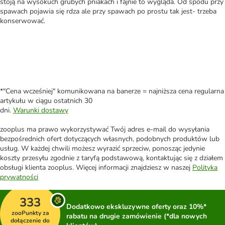
stoją na wysokuch grubych pniakach i fajnie to wygląda. Od spodu przy
spawach pojawia się rdza ale przy spawach po prostu tak jest- trzeba
konserwować.
*"Cena wcześniej" komunikowana na banerze = najniższa cena regularna
artykułu w ciągu ostatnich 30
dni.
Warunki dostawy
zooplus ma prawo wykorzystywać Twój adres e-mail do wysyłania
bezpośrednich ofert dotyczących własnych, podobnych produktów lub
usług. W każdej chwili możesz wyrazić sprzeciw, ponosząc jedynie
koszty przesyłu zgodnie z taryfą podstawową, kontaktując się z działem
obsługi klienta zooplus. Więcej informacji znajdziesz w naszej
Polityka
prywatności
333
Dodatkowo ekskluzywne oferty oraz 10%*
zooPunkty za
rabatu na drugie zamówienie (*dla nowych
dołączenie do