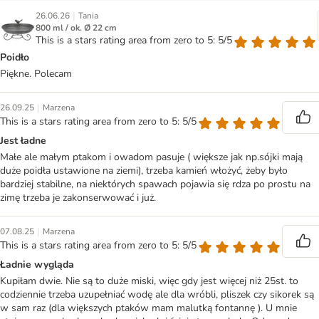
|
26.06.26
Tania
800 ml / ok. Ø 22 cm
This is a stars rating area from zero to 5: 5/5
Poidło
Piękne. Polecam
|
26.09.25
Marzena
This is a stars rating area from zero to 5: 5/5
Jest ładne
Małe ale małym ptakom i owadom pasuje ( większe jak np.sójki mają
duże poidła ustawione na ziemi), trzeba kamień włożyć, żeby było
bardziej stabilne, na niektórych spawach pojawia się rdza po prostu na
zimę trzeba je zakonserwować i już.
|
07.08.25
Marzena
This is a stars rating area from zero to 5: 5/5
Ładnie wygląda
Kupiłam dwie. Nie są to duże miski, więc gdy jest więcej niż 25st. to
codziennie trzeba uzupełniać wodę ale dla wróbli, pliszek czy sikorek są
w sam raz (dla większych ptaków mam malutką fontannę ). U mnie