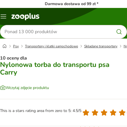
Darmowa dostawa od 99 zł *
Menu
Szukaj
produktów
Psy
Transportery i klatki samochodowe
Składane transportery
Ny
10 oceny dla
Nylonowa torba do transportu psa
Carry
Wczytaj zdjęcie produktu
This is a stars rating area from zero to 5: 4.5/5