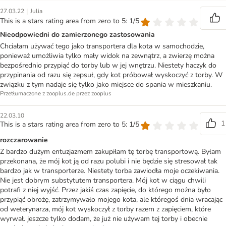
|
27.03.22
Julia
This is a stars rating area from zero to 5: 1/5
Nieodpowiedni do zamierzonego zastosowania
Chciałam używać tego jako transportera dla kota w samochodzie,
ponieważ umożliwia tylko mały widok na zewnątrz, a zwierzę można
bezpośrednio przypiąć do torby lub w jej wnętrzu. Niestety haczyk do
przypinania od razu się zepsuł, gdy kot próbował wyskoczyć z torby. W
związku z tym nadaje się tylko jako miejsce do spania w mieszkaniu.
Przetłumaczone z zooplus.de przez zooplus
22.03.10
1
This is a stars rating area from zero to 5: 1/5
rozczarowanie
Z bardzo dużym entuzjazmem zakupiłam tę torbę transportową. Byłam
przekonana, że mój kot ją od razu polubi i nie będzie się stresował tak
bardzo jak w transporterze. Niestety torba zawiodła moje oczekiwania.
Nie jest dobrym substytutem transportera. Mój kot w ciągu chwili
potrafi z niej wyjść. Przez jakiś czas zapięcie, do którego można było
przypiąć obrożę, zatrzymywało mojego kota, ale któregoś dnia wracając
od weterynarza, mój kot wyskoczył z torby razem z zapięciem, które
wyrwał. jeszcze tylko dodam, że już nie używam tej torby i obecnie