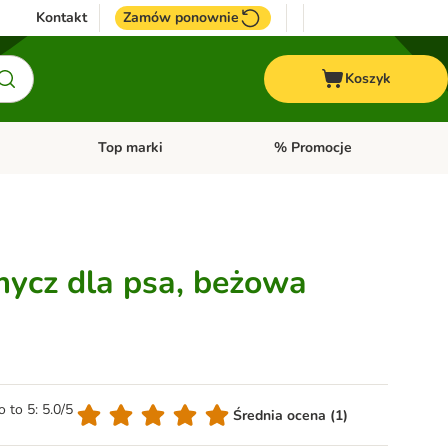
Kontakt
Zamów ponownie
Koszyk
Top marki
% Promocje
yka
u kategorii: Ptaki
Otwórz menu kategorii: Konie
Otwórz menu kategorii: Top m
ycz dla psa, beżowa
o to 5: 5.0/5
Średnia ocena (1)