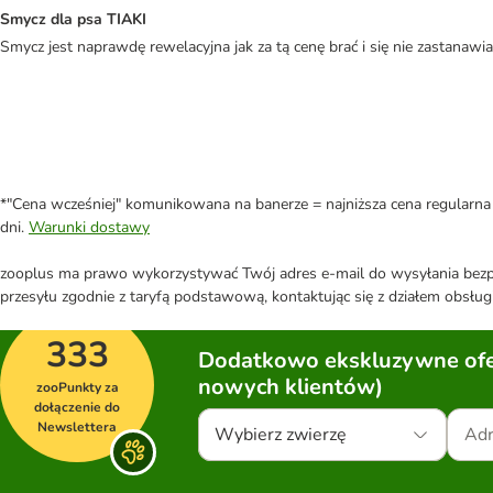
Smycz dla psa TIAKI
Smycz jest naprawdę rewelacyjna jak za tą cenę brać i się nie zastanawi
*"Cena wcześniej" komunikowana na banerze = najniższa cena regularna 
dni.
Warunki dostawy
zooplus ma prawo wykorzystywać Twój adres e-mail do wysyłania bezpo
przesyłu zgodnie z taryfą podstawową, kontaktując się z działem obsługi
333
Dodatkowo ekskluzywne ofer
nowych klientów)
zooPunkty za
dołączenie do
Newslettera
Wybierz zwierzę