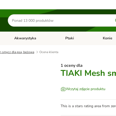
Szukaj
produktów
Akwarystyka
Ptaki
Konie
y
Otwórz menu kategorii: Małe zwierzęta
Otwórz menu kategorii: Akwaryst
Otwórz men
h smycz dla psa, beżowa
Ocena klienta
1 oceny dla
TIAKI Mesh sm
Wczytaj zdjęcie produktu
This is a stars rating area from zer