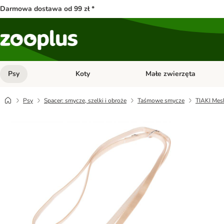
Darmowa dostawa od 99 zł *
Psy
Koty
Małe zwierzęta
Otwórz menu kategorii: Psy
Otwórz menu kategorii: Kot
Psy
Spacer: smycze, szelki i obroże
Taśmowe smycze
TIAKI Mes