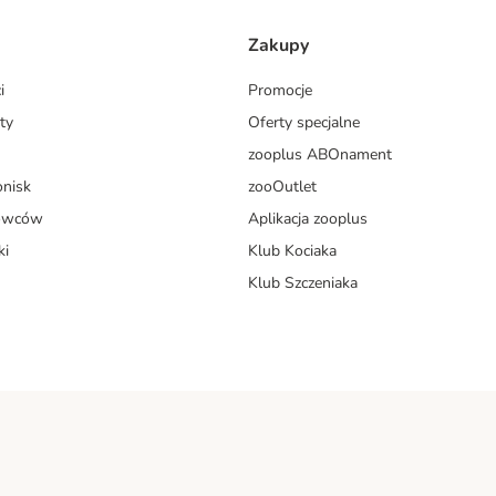
Zakupy
i
Promocje
ty
Oferty specjalne
zooplus ABOnament
onisk
zooOutlet
dowców
Aplikacja zooplus
ki
Klub Kociaka
Klub Szczeniaka