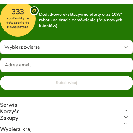
333
Dodatkowo ekskluzywne oferty oraz 10%*
zooPunkty za
rabatu na drugie zamówienie (*dla nowych
dołączenie do
klientów)
Newslettera
Wybierz zwierzę
Subskrybuj
Serwis
Korzyści
Zakupy
Wybierz kraj