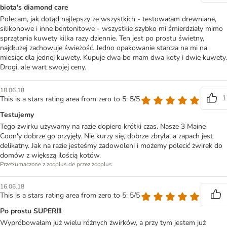
biota's diamond care
Polecam, jak dotąd najlepszy ze wszystkich - testowałam drewniane,
silikonowe i inne bentonitowe - wszystkie szybko mi śmierdziały mimo
sprzątania kuwety kilka razy dziennie. Ten jest po prostu świetny,
najdłużej zachowuje świeżość. Jedno opakowanie starcza na mi na
miesiąc dla jednej kuwety. Kupuje dwa bo mam dwa koty i dwie kuwety.
Drogi, ale wart swojej ceny.
18.06.18
1
This is a stars rating area from zero to 5: 5/5
Testujemy
Tego żwirku używamy na razie dopiero krótki czas. Nasze 3 Maine
Coon'y dobrze go przyjęły. Nie kurzy się, dobrze zbryla, a zapach jest
delikatny. Jak na razie jesteśmy zadowoleni i możemy polecić żwirek do
domów z większą ilością kotów.
Przetłumaczone z zooplus.de przez zooplus
16.06.18
This is a stars rating area from zero to 5: 5/5
Po prostu SUPER!!!
Wypróbowałam już wielu różnych żwirków, a przy tym jestem już