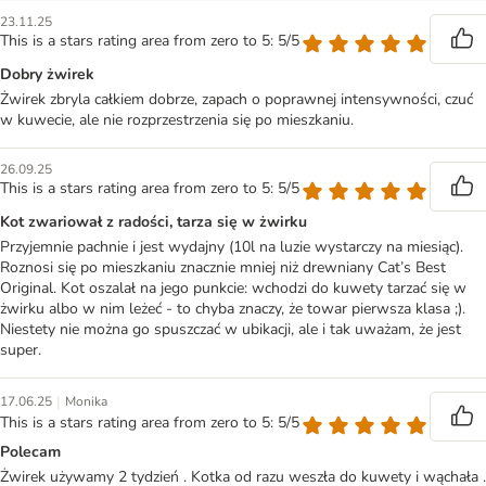
23.11.25
This is a stars rating area from zero to 5: 5/5
Dobry żwirek
Żwirek zbryla całkiem dobrze, zapach o poprawnej intensywności, czuć
w kuwecie, ale nie rozprzestrzenia się po mieszkaniu.
26.09.25
This is a stars rating area from zero to 5: 5/5
Kot zwariował z radości, tarza się w żwirku
Przyjemnie pachnie i jest wydajny (10l na luzie wystarczy na miesiąc).
Roznosi się po mieszkaniu znacznie mniej niż drewniany Cat’s Best
Original. Kot oszalał na jego punkcie: wchodzi do kuwety tarzać się w
żwirku albo w nim leżeć - to chyba znaczy, że towar pierwsza klasa ;).
Niestety nie można go spuszczać w ubikacji, ale i tak uważam, że jest
super.
|
17.06.25
Monika
This is a stars rating area from zero to 5: 5/5
Polecam
Żwirek używamy 2 tydzień . Kotka od razu weszła do kuwety i wąchała .