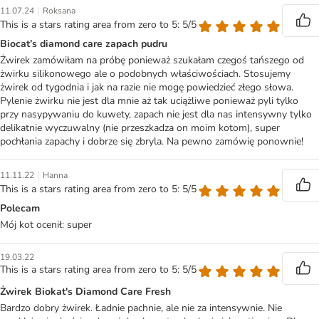
|
11.07.24
Roksana
This is a stars rating area from zero to 5: 5/5
Biocat’s diamond care zapach pudru
Żwirek zamówiłam na próbę ponieważ szukałam czegoś tańszego od
żwirku silikonowego ale o podobnych właściwościach. Stosujemy
żwirek od tygodnia i jak na razie nie mogę powiedzieć złego słowa.
Pylenie żwirku nie jest dla mnie aż tak uciążliwe ponieważ pyli tylko
przy nasypywaniu do kuwety, zapach nie jest dla nas intensywny tylko
delikatnie wyczuwalny (nie przeszkadza on moim kotom), super
pochłania zapachy i dobrze się zbryla. Na pewno zamówię ponownie!
|
11.11.22
Hanna
This is a stars rating area from zero to 5: 5/5
Polecam
Mój kot ocenił: super
19.03.22
This is a stars rating area from zero to 5: 5/5
Żwirek Biokat's Diamond Care Fresh
Bardzo dobry żwirek. Ładnie pachnie, ale nie za intensywnie. Nie