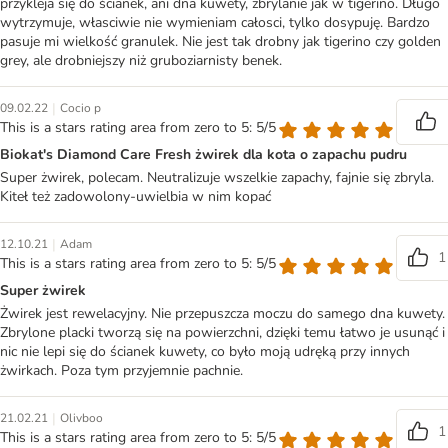
przykleja się do ścianek, ani dna kuwety, zbrylanie jak w tigerino. Długo
wytrzymuje, własciwie nie wymieniam całosci, tylko dosypuję. Bardzo
pasuje mi wielkość granulek. Nie jest tak drobny jak tigerino czy golden
grey, ale drobniejszy niż gruboziarnisty benek.
|
09.02.22
Cocio p
This is a stars rating area from zero to 5: 5/5
Biokat's Diamond Care Fresh żwirek dla kota o zapachu pudru
Super żwirek, polecam. Neutralizuje wszelkie zapachy, fajnie się zbryla.
Kiteł też zadowolony-uwielbia w nim kopać
|
12.10.21
Adam
1
This is a stars rating area from zero to 5: 5/5
Super żwirek
Żwirek jest rewelacyjny. Nie przepuszcza moczu do samego dna kuwety.
Zbrylone placki tworzą się na powierzchni, dzięki temu łatwo je usunąć i
nic nie lepi się do ścianek kuwety, co było moją udręką przy innych
żwirkach. Poza tym przyjemnie pachnie.
|
21.02.21
Olivboo
1
This is a stars rating area from zero to 5: 5/5