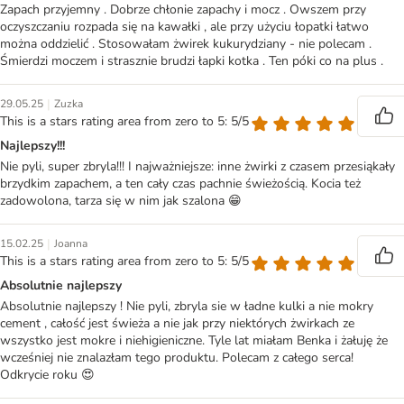
Zapach przyjemny . Dobrze chłonie zapachy i mocz . Owszem przy
oczyszczaniu rozpada się na kawałki , ale przy użyciu łopatki łatwo
można oddzielić . Stosowałam żwirek kukurydziany - nie polecam .
Śmierdzi moczem i strasznie brudzi łapki kotka . Ten póki co na plus .
|
29.05.25
Zuzka
This is a stars rating area from zero to 5: 5/5
Najlepszy!!!
Nie pyli, super zbryla!!! I najważniejsze: inne żwirki z czasem przesiąkały
brzydkim zapachem, a ten cały czas pachnie świeżością. Kocia też
zadowolona, tarza się w nim jak szalona 😁
|
15.02.25
Joanna
This is a stars rating area from zero to 5: 5/5
Absolutnie najlepszy
Absolutnie najlepszy ! Nie pyli, zbryla sie w ładne kulki a nie mokry
cement , całość jest świeża a nie jak przy niektórych żwirkach ze
wszystko jest mokre i niehigieniczne. Tyle lat miałam Benka i żałuję że
wcześniej nie znalazłam tego produktu. Polecam z całego serca!
Odkrycie roku 😍