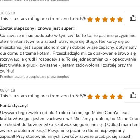
18.05.18
This is a stars rating area from zero to 5: 5/5
Został ulepszony i znowu jest super!!!
Co zawsze mi sie podobało w tym żwirku to to, że pachnie przyjemnie,
ale nie intenstywnie, a zapach utrzymuje się długo. Nie kurzy się po
mieszkaniu, jest super ekonomiczny i dobrze wiąże zapachy, optymalny
dla domu z trzema kotami. Przeszkadząło mi, że opakowanie łatwo się
rozrywało, a grudki rozpadały się. To się jednak zmieniło - opakowanie
jest trwałe, a grudki związane - jestem zadowolona i zostaję przy tm
żwirku!
Przetłumaczone z zooplus.de przez zooplus
08.04.18
This is a stars rating area from zero to 5: 5/5
Fantastyczny!
Używam tego żwirku od ok. 1 roku dla mojego Maine Coon'a i eur.
krótkowłosego i jestem zachwycona!! Mieliśmy problem, bo Maine Coon
nie chodził do kuwety tylko załatwiał się gdzie indziej :( Odkąd mam ten
żwirek problem zniknął!! Przyjemnie pachnie i tłumi nieprzyjemny
zapach!! Przy stosowniu innych żwirków zawsze przebijał się zapach