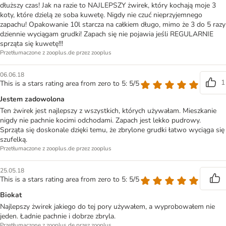
dłuższy czas! Jak na razie to NAJLEPSZY żwirek, który kochają moje 3
koty, które dzielą ze soba kuwetę. Nigdy nie czuć nieprzyjemnego
zapachu! Opakowanie 10l starcza na całkiem długo, mimo że 3 do 5 razy
dziennie wyciągam grudki! Zapach się nie pojawia jeśli REGULARNIE
sprząta się kuwetę!!!
Przetłumaczone z zooplus.de przez zooplus
06.06.18
1
This is a stars rating area from zero to 5: 5/5
Jestem zadowolona
Ten żwirek jest najlepszy z wszystkich, których używałam. Mieszkanie
nigdy nie pachnie kocimi odchodami. Zapach jest lekko pudrowy.
Sprząta się doskonale dzięki temu, że zbrylone grudki łatwo wyciąga się
szufelką.
Przetłumaczone z zooplus.de przez zooplus
25.05.18
This is a stars rating area from zero to 5: 5/5
Biokat
Najlepszy żwirek jakiego do tej pory używałem, a wyprobowałem nie
jeden. Ładnie pachnie i dobrze zbryla.
Przetłumaczone z zooplus.de przez zooplus