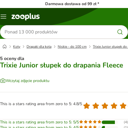
Darmowa dostawa od 99 zł *
Menu
Szukaj
produktów
Koty
Drapaki dla kota
Niskie - do 100 cm
Trixie Junior słupek do
5 oceny dla
Trixie Junior słupek do drapania Fleece
Wczytaj zdjęcie produktu
This is a stars rating area from zero to 5: 4.8/5
This is a stars rating area from zero to 5: 5/5
(
4
)
This is a stars rating area from zero to 5: 4/5
(
1
)