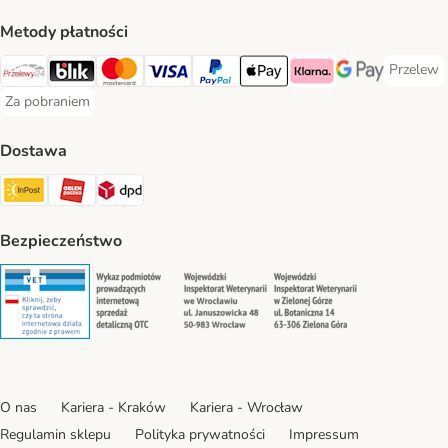
Metody płatności
Przelew
Przelew 
Przelewy24 Payment Method
Blik Payment Method
MasterCard Payment Method
Visa Payment Method
PayPal Payment Method
Apple Pay Payment Method
Klarna Payment Method
Google Pay Paym
Za pobraniem
Za pobraniem Payment Method
Dostawa
Paczkomat® Shipping Method
ORLEN Paczka Shipping Method
DPD Shipping Method
Bezpieczeństwo
Security
Security
Security
Security
O nas
Kariera - Kraków
Kariera - Wrocław
Regulamin sklepu
Polityka prywatności
Impressum