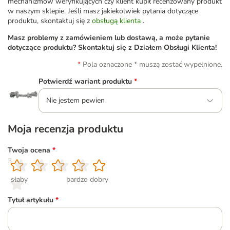
mechanizmów weryfikujących czy klient kupił recenzowany produkt
w naszym sklepie. Jeśli masz jakiekolwiek pytania dotyczące
produktu, skontaktuj się z
obsługą klienta
.
Masz problemy z zamówieniem lub dostawą, a może pytanie
dotyczące produktu? Skontaktuj się z Działem Obsługi Klienta!
Pola oznaczone * muszą zostać wypełnione.
Potwierdź wariant produktu
*
Nie jestem pewien
Moja recenzja produktu
Twoja ocena
*
1
2
3
4
5
słaby
bardzo dobry
Tytuł artykułu
*