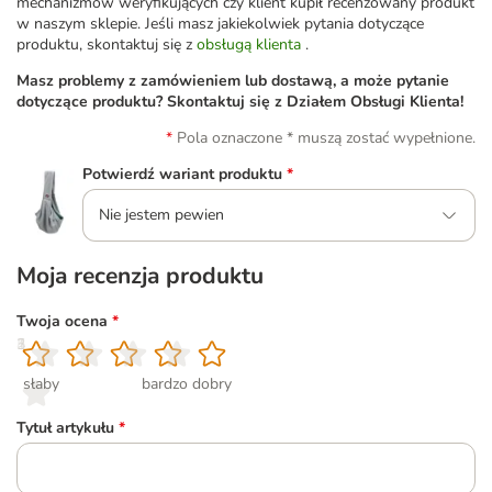
mechanizmów weryfikujących czy klient kupił recenzowany produkt
w naszym sklepie. Jeśli masz jakiekolwiek pytania dotyczące
produktu, skontaktuj się z
obsługą klienta
.
Masz problemy z zamówieniem lub dostawą, a może pytanie
dotyczące produktu? Skontaktuj się z Działem Obsługi Klienta!
Pola oznaczone * muszą zostać wypełnione.
Potwierdź wariant produktu
*
Nie jestem pewien
Moja recenzja produktu
Twoja ocena
*
1
2
3
4
5
słaby
bardzo dobry
Tytuł artykułu
*