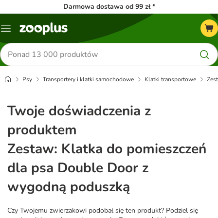
Darmowa dostawa od 99 zł *
Menu
Szukaj
produktów
Psy
Transportery i klatki samochodowe
Klatki transportowe
Zes
Twoje doświadczenia z
produktem
Zestaw: Klatka do pomieszczeń
dla psa Double Door z
wygodną poduszką
Czy Twojemu zwierzakowi podobał się ten produkt? Podziel się