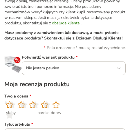
swoją opinią, zamieszczając recenzję. Oceny produktów powinny
zawierać istotne i pomocne informacje. Nie posiadamy
mechanizmów weryfikujących czy klient kupił recenzowany produkt
w naszym sklepie. Jeśli masz jakiekolwiek pytania dotyczące
produktu, skontaktuj się z
obsługą klienta
.
Masz problemy z zamówieniem lub dostawą, a może pytanie
dotyczące produktu? Skontaktuj się z Działem Obsługi Klienta!
Pola oznaczone * muszą zostać wypełnione.
Potwierdź wariant produktu
*
Nie jestem pewien
Moja recenzja produktu
Twoja ocena
*
1
2
3
4
5
słaby
bardzo dobry
Tytuł artykułu
*