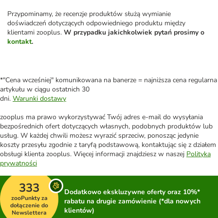
Przypominamy, że recenzje produktów służą wymianie
doświadczeń dotyczących odpowiedniego produktu między
klientami zooplus.
W przypadku jakichkolwiek pytań prosimy o
kontakt
.
*"Cena wcześniej" komunikowana na banerze = najniższa cena regularna
artykułu w ciągu ostatnich 30
dni.
Warunki dostawy
zooplus ma prawo wykorzystywać Twój adres e-mail do wysyłania
bezpośrednich ofert dotyczących własnych, podobnych produktów lub
usług. W każdej chwili możesz wyrazić sprzeciw, ponosząc jedynie
koszty przesyłu zgodnie z taryfą podstawową, kontaktując się z działem
obsługi klienta zooplus. Więcej informacji znajdziesz w naszej
Polityka
prywatności
333
Dodatkowo ekskluzywne oferty oraz 10%*
zooPunkty za
rabatu na drugie zamówienie (*dla nowych
dołączenie do
klientów)
Newslettera