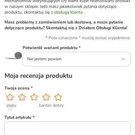
mechanizmów weryfikujących czy klient kupił recenzowany produkt
w naszym sklepie. Jeśli masz jakiekolwiek pytania dotyczące
produktu, skontaktuj się z
obsługą klienta
.
Masz problemy z zamówieniem lub dostawą, a może pytanie
dotyczące produktu? Skontaktuj się z Działem Obsługi Klienta!
Pola oznaczone * muszą zostać wypełnione.
Potwierdź wariant produktu
*
Nie jestem pewien
Moja recenzja produktu
Twoja ocena
*
1
2
3
4
5
słaby
bardzo dobry
Tytuł artykułu
*