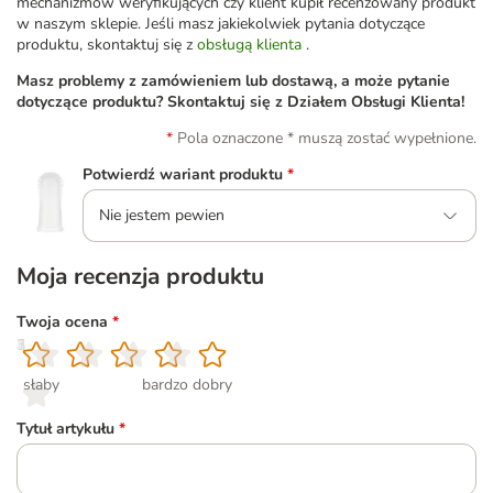
mechanizmów weryfikujących czy klient kupił recenzowany produkt
w naszym sklepie. Jeśli masz jakiekolwiek pytania dotyczące
produktu, skontaktuj się z
obsługą klienta
.
Masz problemy z zamówieniem lub dostawą, a może pytanie
dotyczące produktu? Skontaktuj się z Działem Obsługi Klienta!
Pola oznaczone * muszą zostać wypełnione.
Potwierdź wariant produktu
*
Nie jestem pewien
Moja recenzja produktu
Twoja ocena
*
1
2
3
4
5
słaby
bardzo dobry
Tytuł artykułu
*