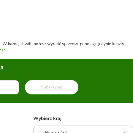
W każdej chwili możesz wyrazić sprzeciw, ponosząc jedynie koszty
ości
la
Subskrybuj
Wybierz kraj
Polska / pl