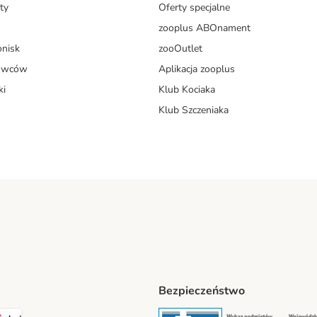
ty
Oferty specjalne
zooplus ABOnament
onisk
zooOutlet
dowców
Aplikacja zooplus
ki
Klub Kociaka
Klub Szczeniaka
Bezpieczeństwo
t® Shipping Method
LEN Paczka Shipping Method
DPD Shipping Method
Security
Securit