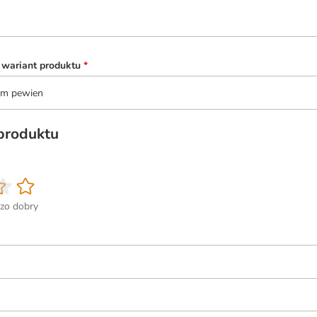
 wariant produktu
*
tem pewien
 produktu
zo dobry