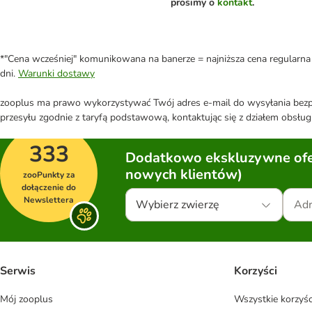
prosimy o
kontakt
.
*"Cena wcześniej" komunikowana na banerze = najniższa cena regularna 
dni.
Warunki dostawy
zooplus ma prawo wykorzystywać Twój adres e-mail do wysyłania bezpo
przesyłu zgodnie z taryfą podstawową, kontaktując się z działem obsługi
333
Dodatkowo ekskluzywne ofer
nowych klientów)
zooPunkty za
dołączenie do
Newslettera
Wybierz zwierzę
Serwis
Korzyści
Mój zooplus
Wszystkie korzyśc