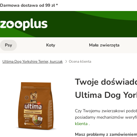
Darmowa dostawa od 99 zł *
Psy
Koty
Małe zwierzęta
Otwórz menu kategorii: Psy
Otwórz menu kategorii: Kot
Ultima Dog Yorkshire Terrier, kurczak
Ocena klienta
Twoje doświadc
Ultima Dog York
Czy Twojemu zwierzakowi podobał
posiadamy mechanizmów weryfikuj
klienta
.
Masz problemy z zamówieniem l