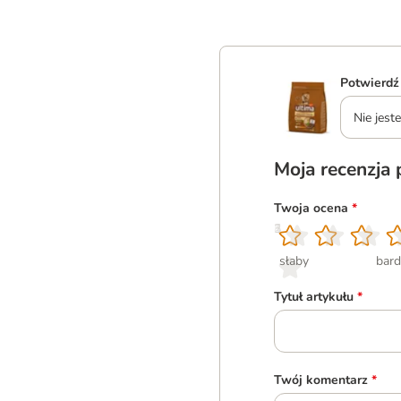
Potwierdź
Nie jes
Moja recenzja
Twoja ocena
*
1
2
3
4
5
słaby
bard
Tytuł artykułu
*
Twój komentarz
*