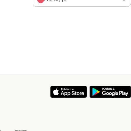
y
Security
Security