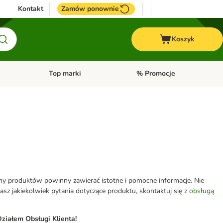
Kontakt
Zamów ponownie
Koszyk
Top marki
% Promocje
yka
u kategorii: Ptaki
Otwórz menu kategorii: Konie
Otwórz menu kategorii: Top m
eny produktów powinny zawierać istotne i pomocne informacje. Nie
z jakiekolwiek pytania dotyczące produktu, skontaktuj się z
obsługą
ziałem Obsługi Klienta!