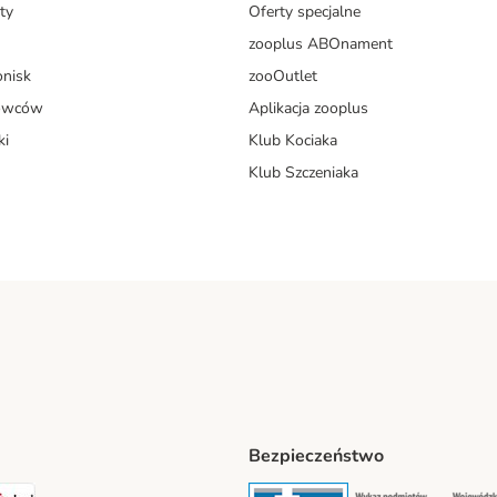
ty
Oferty specjalne
zooplus ABOnament
onisk
zooOutlet
dowców
Aplikacja zooplus
ki
Klub Kociaka
Klub Szczeniaka
Bezpieczeństwo
t® Shipping Method
LEN Paczka Shipping Method
DPD Shipping Method
Security
Securit