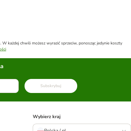
W każdej chwili możesz wyrazić sprzeciw, ponosząc jedynie koszty
ości
la
Subskrybuj
Wybierz kraj
Polska / pl