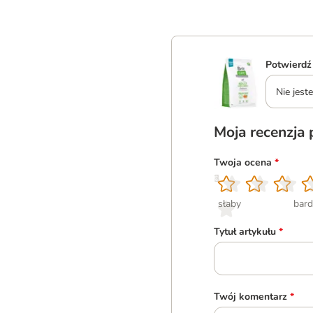
Potwierdź
Nie jes
Moja recenzja
Twoja ocena
*
1
2
3
4
5
słaby
bard
Tytuł artykułu
*
Twój komentarz
*