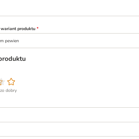
 wariant produktu
*
tem pewien
 produktu
zo dobry