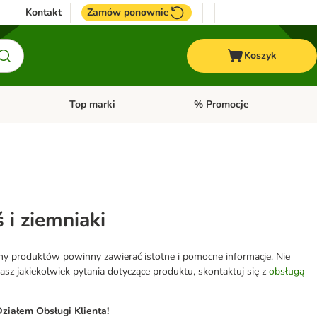
Kontakt
Zamów ponownie
Koszyk
Top marki
% Promocje
yka
u kategorii: Ptaki
Otwórz menu kategorii: Konie
Otwórz menu kategorii: Top m
 i ziemniaki
eny produktów powinny zawierać istotne i pomocne informacje. Nie
z jakiekolwiek pytania dotyczące produktu, skontaktuj się z
obsługą
ziałem Obsługi Klienta!