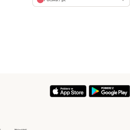
y
Security
Security