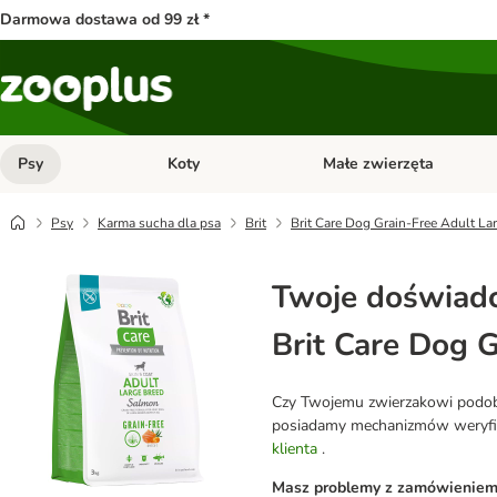
Darmowa dostawa od 99 zł *
Psy
Koty
Małe zwierzęta
Otwórz menu kategorii: Psy
Otwórz menu kategorii: Kot
Psy
Karma sucha dla psa
Brit
Brit Care Dog Grain-Free Adult Lar
Twoje doświadc
Brit Care Dog G
Czy Twojemu zwierzakowi podobał
posiadamy mechanizmów weryfikuj
klienta
.
Masz problemy z zamówieniem l