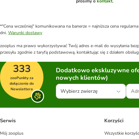
prosimy o
kontakt
.
*"Cena wcześniej" komunikowana na banerze = najniższa cena regularna 
dni.
Warunki dostawy
zooplus ma prawo wykorzystywać Twój adres e-mail do wysyłania bezpo
przesyłu zgodnie z taryfą podstawową, kontaktując się z działem obsługi
333
Dodatkowo ekskluzywne ofer
nowych klientów)
zooPunkty za
dołączenie do
Newslettera
Wybierz zwierzę
Serwis
Korzyści
Mój zooplus
Wszystkie korzyśc