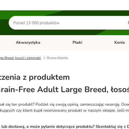
Szukaj
produktów
Akwarystyka
Ptaki
Konie
y
Otwórz menu kategorii: Małe zwierzęta
Otwórz menu kategorii: Akwaryst
Otwórz men
ge Breed, łosoś i ziemniaki
Ocena klienta
zenia z produktem
rain-Free Adult Large Breed, łosoś
 się ten produkt? Podziel się swoją opinią, zamieszczając recenzję. Oc
ących czy klient kupił recenzowany produkt w naszym sklepie. Jeśli mas
ub dostawą, a może pytanie dotyczące produktu? Skontaktuj się z D