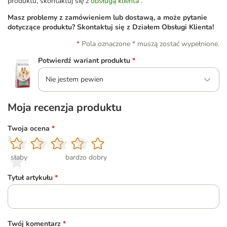
produktu, skontaktuj się z
obsługą klienta
.
Masz problemy z zamówieniem lub dostawą, a może pytanie
dotyczące produktu? Skontaktuj się z Działem Obsługi Klienta!
Pola oznaczone * muszą zostać wypełnione.
Potwierdź wariant produktu
*
Nie jestem pewien
Moja recenzja produktu
Twoja ocena
*
1
2
3
4
5
słaby
bardzo dobry
Tytuł artykułu
*
Twój komentarz
*