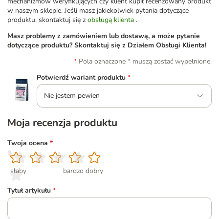
mechanizmów weryfikujących czy klient kupił recenzowany produkt
w naszym sklepie. Jeśli masz jakiekolwiek pytania dotyczące
produktu, skontaktuj się z
obsługą klienta
.
Masz problemy z zamówieniem lub dostawą, a może pytanie
dotyczące produktu? Skontaktuj się z Działem Obsługi Klienta!
Pola oznaczone * muszą zostać wypełnione.
Potwierdź wariant produktu
*
Nie jestem pewien
Moja recenzja produktu
Twoja ocena
*
1
2
3
4
5
słaby
bardzo dobry
Tytuł artykułu
*