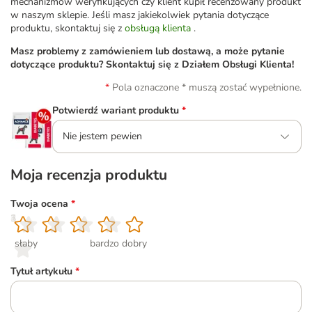
mechanizmów weryfikujących czy klient kupił recenzowany produkt
w naszym sklepie. Jeśli masz jakiekolwiek pytania dotyczące
produktu, skontaktuj się z
obsługą klienta
.
Masz problemy z zamówieniem lub dostawą, a może pytanie
dotyczące produktu? Skontaktuj się z Działem Obsługi Klienta!
Pola oznaczone * muszą zostać wypełnione.
Potwierdź wariant produktu
*
Nie jestem pewien
Moja recenzja produktu
Twoja ocena
*
1
2
3
4
5
słaby
bardzo dobry
Tytuł artykułu
*