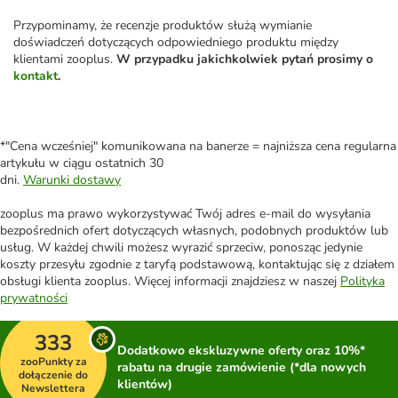
Przypominamy, że recenzje produktów służą wymianie
doświadczeń dotyczących odpowiedniego produktu między
klientami zooplus.
W przypadku jakichkolwiek pytań prosimy o
kontakt
.
*"Cena wcześniej" komunikowana na banerze = najniższa cena regularna
artykułu w ciągu ostatnich 30
dni.
Warunki dostawy
zooplus ma prawo wykorzystywać Twój adres e-mail do wysyłania
bezpośrednich ofert dotyczących własnych, podobnych produktów lub
usług. W każdej chwili możesz wyrazić sprzeciw, ponosząc jedynie
koszty przesyłu zgodnie z taryfą podstawową, kontaktując się z działem
obsługi klienta zooplus. Więcej informacji znajdziesz w naszej
Polityka
prywatności
333
Dodatkowo ekskluzywne oferty oraz 10%*
zooPunkty za
rabatu na drugie zamówienie (*dla nowych
dołączenie do
klientów)
Newslettera