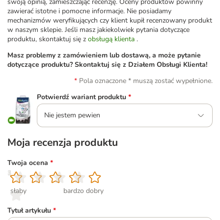
swoją opinią, zamieszczając recenzję. Oceny produktów powinny
zawierać istotne i pomocne informacje. Nie posiadamy
mechanizmów weryfikujących czy klient kupił recenzowany produkt
w naszym sklepie. Jeśli masz jakiekolwiek pytania dotyczące
produktu, skontaktuj się z
obsługą klienta
.
Masz problemy z zamówieniem lub dostawą, a może pytanie
dotyczące produktu? Skontaktuj się z Działem Obsługi Klienta!
Pola oznaczone * muszą zostać wypełnione.
Potwierdź wariant produktu
*
Nie jestem pewien
Moja recenzja produktu
Twoja ocena
*
1
2
3
4
5
słaby
bardzo dobry
Tytuł artykułu
*