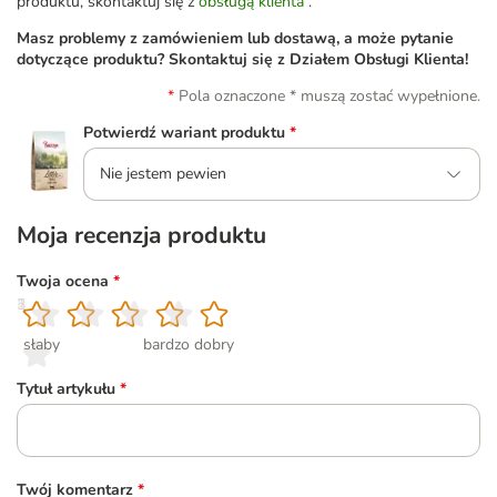
produktu, skontaktuj się z
obsługą klienta
.
Masz problemy z zamówieniem lub dostawą, a może pytanie
dotyczące produktu? Skontaktuj się z Działem Obsługi Klienta!
Pola oznaczone * muszą zostać wypełnione.
Potwierdź wariant produktu
*
Nie jestem pewien
Moja recenzja produktu
Twoja ocena
*
1
2
3
4
5
słaby
bardzo dobry
Tytuł artykułu
*
Twój komentarz
*