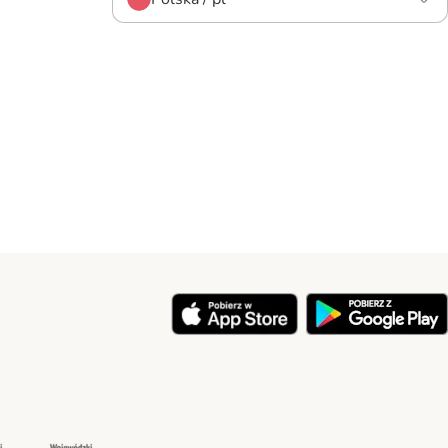
y
Security
Security