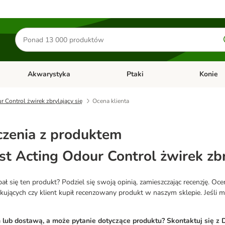
Szukaj
produktów
Akwarystyka
Ptaki
Konie
y
Otwórz menu kategorii: Małe zwierzęta
Otwórz menu kategorii: Akwaryst
Otwórz men
 Control żwirek zbrylający się
Ocena klienta
zenia z produktem
t Acting Odour Control żwirek zbr
 się ten produkt? Podziel się swoją opinią, zamieszczając recenzję. Oc
ących czy klient kupił recenzowany produkt w naszym sklepie. Jeśli mas
ub dostawą, a może pytanie dotyczące produktu? Skontaktuj się z D