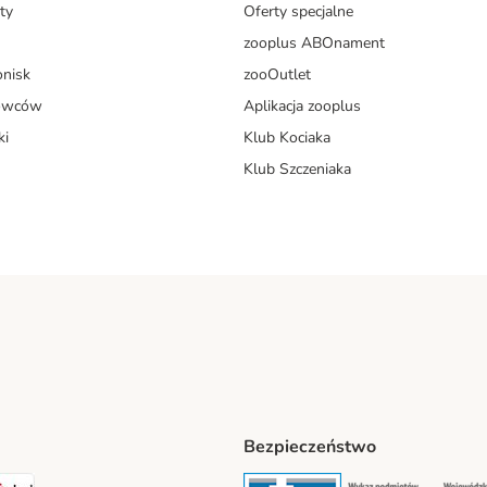
ty
Oferty specjalne
zooplus ABOnament
onisk
zooOutlet
dowców
Aplikacja zooplus
ki
Klub Kociaka
Klub Szczeniaka
Bezpieczeństwo
t® Shipping Method
LEN Paczka Shipping Method
DPD Shipping Method
Security
Securit