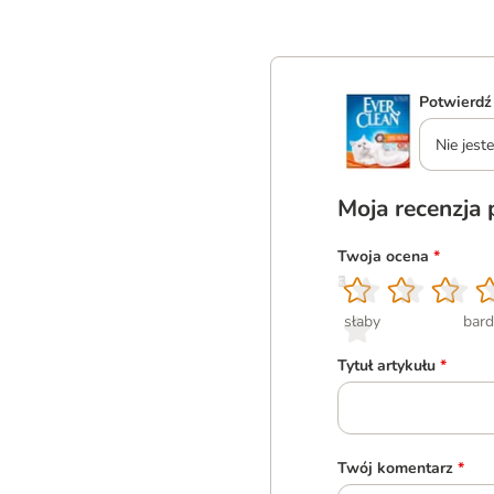
Potwierdź
Nie jes
Moja recenzja
Twoja ocena
*
1
2
3
4
5
słaby
bard
Tytuł artykułu
*
Twój komentarz
*