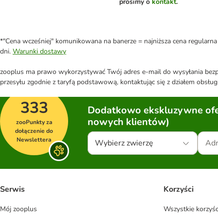
prosimy o
kontakt
.
*"Cena wcześniej" komunikowana na banerze = najniższa cena regularna 
dni.
Warunki dostawy
zooplus ma prawo wykorzystywać Twój adres e-mail do wysyłania bezpo
przesyłu zgodnie z taryfą podstawową, kontaktując się z działem obsługi
333
Dodatkowo ekskluzywne ofer
nowych klientów)
zooPunkty za
dołączenie do
Newslettera
Wybierz zwierzę
Serwis
Korzyści
Mój zooplus
Wszystkie korzyśc