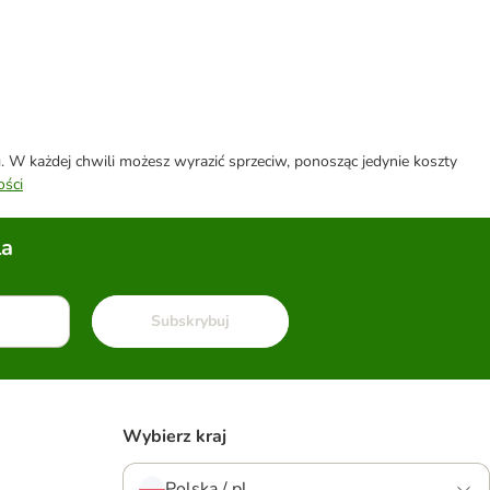
W każdej chwili możesz wyrazić sprzeciw, ponosząc jedynie koszty
ości
la
Subskrybuj
Wybierz kraj
Polska / pl