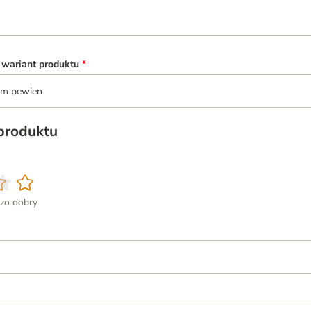
 wariant produktu
*
tem pewien
 produktu
zo dobry