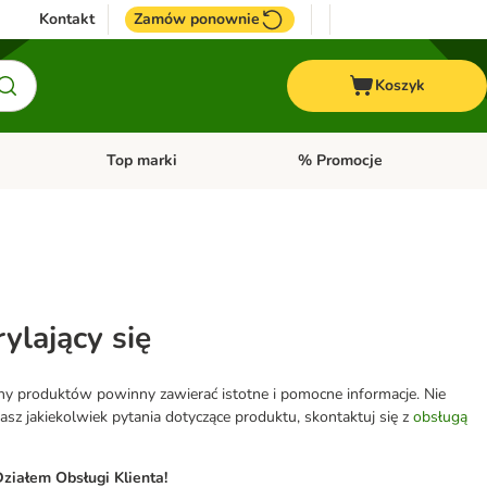
Kontakt
Zamów ponownie
Koszyk
Top marki
% Promocje
yka
u kategorii: Ptaki
Otwórz menu kategorii: Konie
Otwórz menu kategorii: Top m
ylający się
eny produktów powinny zawierać istotne i pomocne informacje. Nie
z jakiekolwiek pytania dotyczące produktu, skontaktuj się z
obsługą
ziałem Obsługi Klienta!