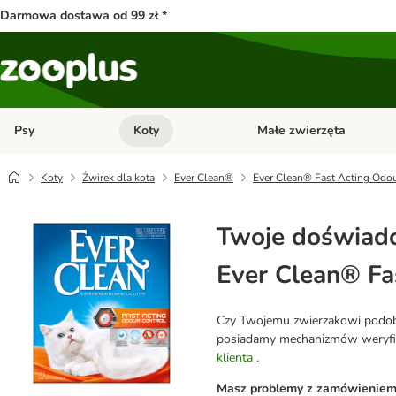
Darmowa dostawa od 99 zł *
Psy
Koty
Małe zwierzęta
Otwórz menu kategorii: Psy
Otwórz menu kategorii: Kot
Koty
Żwirek dla kota
Ever Clean®
Ever Clean® Fast Acting Odour
Twoje doświadc
Ever Clean® Fas
Czy Twojemu zwierzakowi podobał
posiadamy mechanizmów weryfikuj
klienta
.
Masz problemy z zamówieniem l