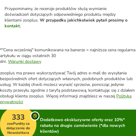
Przypominamy, że recenzje produktów służą wymianie
doświadczeń dotyczących odpowiedniego produktu między
klientami zooplus.
W przypadku jakichkolwiek pytań prosimy o
kontakt
.
*"Cena wcześniej" komunikowana na banerze = najniższa cena regularna
artykułu w ciągu ostatnich 30
dni.
Warunki dostawy
zooplus ma prawo wykorzystywać Twój adres e-mail do wysyłania
bezpośrednich ofert dotyczących własnych, podobnych produktów lub
usług. W każdej chwili możesz wyrazić sprzeciw, ponosząc jedynie
koszty przesyłu zgodnie z taryfą podstawową, kontaktując się z działem
obsługi klienta zooplus. Więcej informacji znajdziesz w naszej
Polityka
prywatności
333
Dodatkowo ekskluzywne oferty oraz 10%*
zooPunkty za
rabatu na drugie zamówienie (*dla nowych
dołączenie do
klientów)
Newslettera