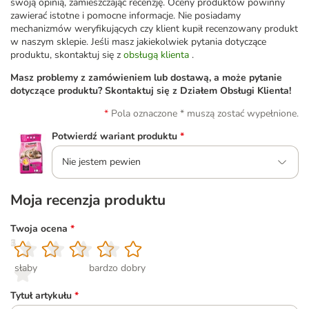
swoją opinią, zamieszczając recenzję. Oceny produktów powinny
zawierać istotne i pomocne informacje. Nie posiadamy
mechanizmów weryfikujących czy klient kupił recenzowany produkt
w naszym sklepie. Jeśli masz jakiekolwiek pytania dotyczące
produktu, skontaktuj się z
obsługą klienta
.
Masz problemy z zamówieniem lub dostawą, a może pytanie
dotyczące produktu? Skontaktuj się z Działem Obsługi Klienta!
Pola oznaczone * muszą zostać wypełnione.
Potwierdź wariant produktu
*
Nie jestem pewien
Moja recenzja produktu
Twoja ocena
*
1
2
3
4
5
słaby
bardzo dobry
Tytuł artykułu
*