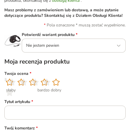
produktu, skontaktuj się z
obsługą klienta
.
Masz problemy z zamówieniem lub dostawą, a może pytanie
dotyczące produktu? Skontaktuj się z Działem Obsługi Klienta!
Pola oznaczone * muszą zostać wypełnione.
Potwierdź wariant produktu
*
Nie jestem pewien
Moja recenzja produktu
Twoja ocena
*
1
2
3
4
5
słaby
bardzo dobry
Tytuł artykułu
*
Twój komentarz
*