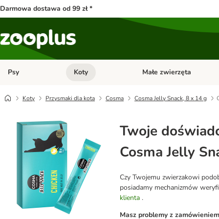
Darmowa dostawa od 99 zł *
Psy
Koty
Małe zwierzęta
Otwórz menu kategorii: Psy
Otwórz menu kategorii: Kot
Koty
Przysmaki dla kota
Cosma
Cosma Jelly Snack, 8 x 14 g
Twoje doświadc
Cosma Jelly Sna
Czy Twojemu zwierzakowi podobał
posiadamy mechanizmów weryfikuj
klienta
.
Masz problemy z zamówieniem l