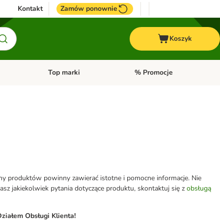
Kontakt
Zamów ponownie
Koszyk
Top marki
% Promocje
yka
u kategorii: Ptaki
Otwórz menu kategorii: Konie
Otwórz menu kategorii: Top m
eny produktów powinny zawierać istotne i pomocne informacje. Nie
z jakiekolwiek pytania dotyczące produktu, skontaktuj się z
obsługą
ziałem Obsługi Klienta!