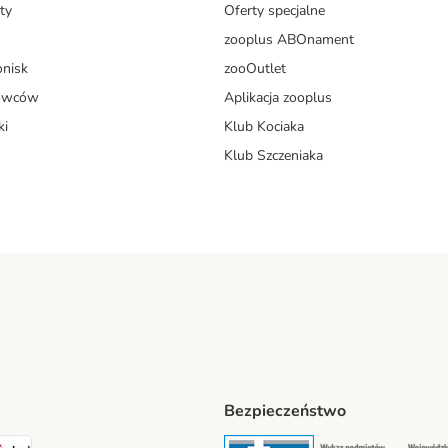
ty
Oferty specjalne
zooplus ABOnament
onisk
zooOutlet
dowców
Aplikacja zooplus
ki
Klub Kociaka
Klub Szczeniaka
Bezpieczeństwo
t® Shipping Method
LEN Paczka Shipping Method
DPD Shipping Method
Security
Securit