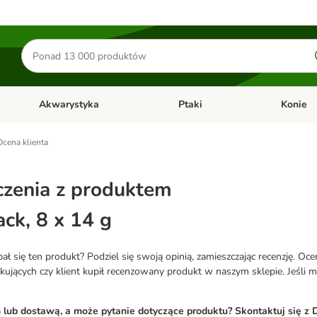
Szukaj
produktów
Akwarystyka
Ptaki
Konie
y
Otwórz menu kategorii: Małe zwierzęta
Otwórz menu kategorii: Akwaryst
Otwórz men
Ocena klienta
zenia z produktem
ck, 8 x 14 g
 się ten produkt? Podziel się swoją opinią, zamieszczając recenzję. Oc
ących czy klient kupił recenzowany produkt w naszym sklepie. Jeśli mas
ub dostawą, a może pytanie dotyczące produktu? Skontaktuj się z D