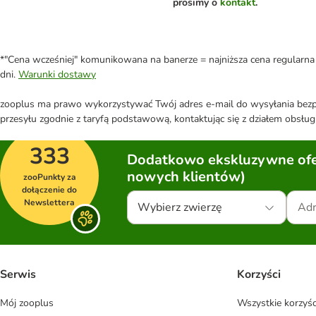
prosimy o
kontakt
.
*"Cena wcześniej" komunikowana na banerze = najniższa cena regularna 
dni.
Warunki dostawy
zooplus ma prawo wykorzystywać Twój adres e-mail do wysyłania bezpo
przesyłu zgodnie z taryfą podstawową, kontaktując się z działem obsługi
333
Dodatkowo ekskluzywne ofer
nowych klientów)
zooPunkty za
dołączenie do
Newslettera
Wybierz zwierzę
Serwis
Korzyści
Mój zooplus
Wszystkie korzyśc