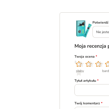
Potwierdź
Nie jes
Moja recenzja
Twoja ocena
*
1
2
3
4
5
słaby
bard
Tytuł artykułu
*
Twój komentarz
*