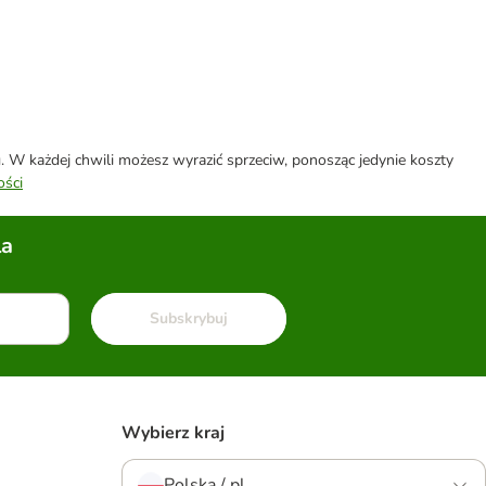
W każdej chwili możesz wyrazić sprzeciw, ponosząc jedynie koszty
ości
la
Subskrybuj
Wybierz kraj
Polska / pl