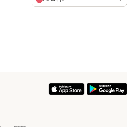
y
Security
Security