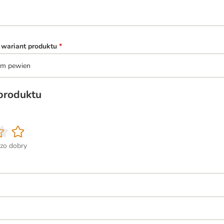
 wariant produktu
*
tem pewien
 produktu
zo dobry