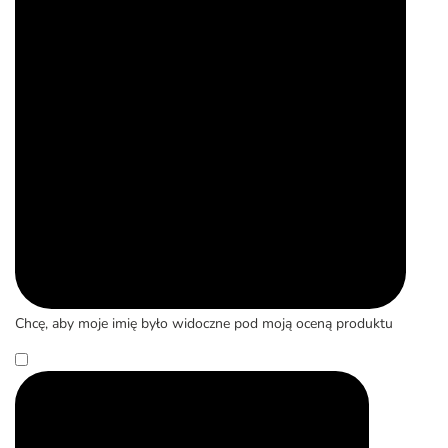
Chcę, aby moje imię było widoczne pod moją oceną produktu