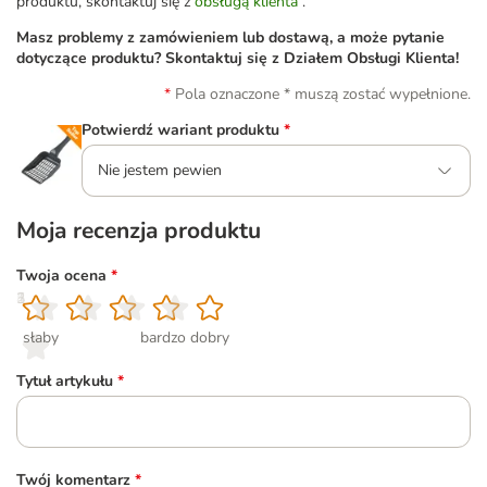
produktu, skontaktuj się z
obsługą klienta
.
Masz problemy z zamówieniem lub dostawą, a może pytanie
dotyczące produktu? Skontaktuj się z Działem Obsługi Klienta!
Pola oznaczone * muszą zostać wypełnione.
Potwierdź wariant produktu
*
Nie jestem pewien
Moja recenzja produktu
Twoja ocena
*
1
2
3
4
5
słaby
bardzo dobry
Tytuł artykułu
*
Twój komentarz
*