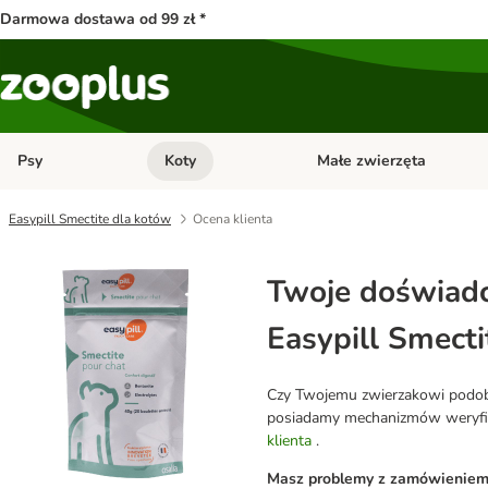
Darmowa dostawa od 99 zł *
Psy
Koty
Małe zwierzęta
Otwórz menu kategorii: Psy
Otwórz menu kategorii: Kot
Easypill Smectite dla kotów
Ocena klienta
Twoje doświadc
Easypill Smecti
Czy Twojemu zwierzakowi podobał
posiadamy mechanizmów weryfikuj
klienta
.
Masz problemy z zamówieniem l