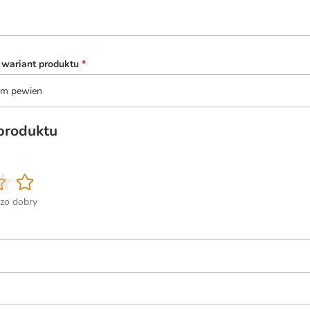
 wariant produktu
*
tem pewien
 produktu
zo dobry