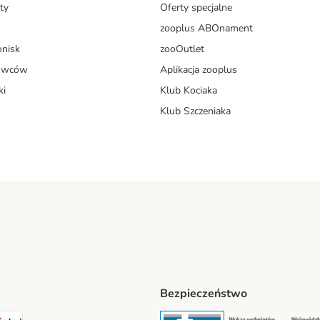
ty
Oferty specjalne
zooplus ABOnament
onisk
zooOutlet
dowców
Aplikacja zooplus
ki
Klub Kociaka
Klub Szczeniaka
Bezpieczeństwo
t® Shipping Method
LEN Paczka Shipping Method
DPD Shipping Method
Security
Securit