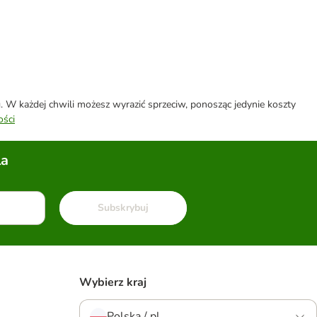
W każdej chwili możesz wyrazić sprzeciw, ponosząc jedynie koszty
ości
la
Subskrybuj
Wybierz kraj
Polska / pl