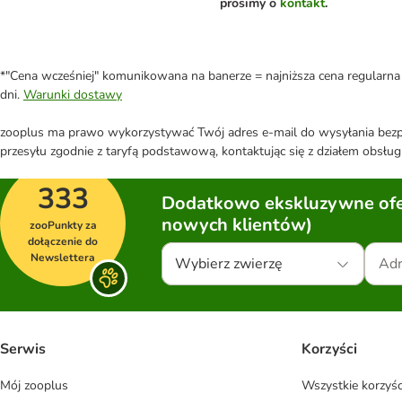
prosimy o
kontakt
.
*"Cena wcześniej" komunikowana na banerze = najniższa cena regularna 
dni.
Warunki dostawy
zooplus ma prawo wykorzystywać Twój adres e-mail do wysyłania bezpo
przesyłu zgodnie z taryfą podstawową, kontaktując się z działem obsługi
333
Dodatkowo ekskluzywne ofer
nowych klientów)
zooPunkty za
dołączenie do
Newslettera
Wybierz zwierzę
Serwis
Korzyści
Mój zooplus
Wszystkie korzyśc