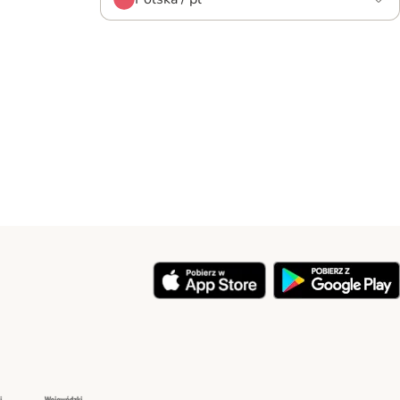
y
Security
Security