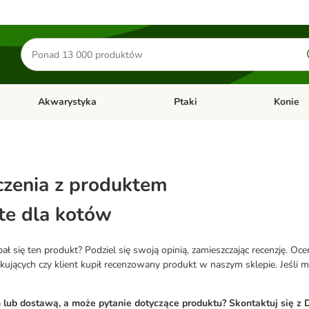
Szukaj
produktów
Akwarystyka
Ptaki
Konie
y
Otwórz menu kategorii: Małe zwierzęta
Otwórz menu kategorii: Akwaryst
Otwórz men
zenia z produktem
te dla kotów
 się ten produkt? Podziel się swoją opinią, zamieszczając recenzję. Oc
ących czy klient kupił recenzowany produkt w naszym sklepie. Jeśli mas
ub dostawą, a może pytanie dotyczące produktu? Skontaktuj się z D