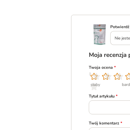
Potwierdź
Nie jes
Moja recenzja
Twoja ocena
*
1
2
3
4
5
słaby
bard
Tytuł artykułu
*
Twój komentarz
*