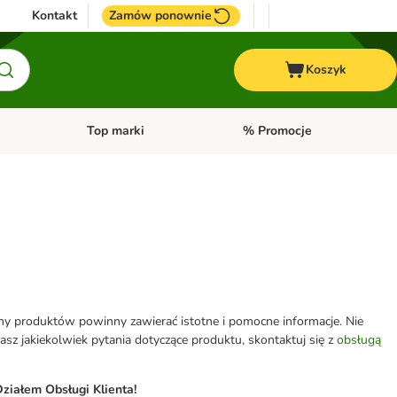
Kontakt
Zamów ponownie
Koszyk
Top marki
% Promocje
yka
u kategorii: Ptaki
Otwórz menu kategorii: Konie
Otwórz menu kategorii: Top m
eny produktów powinny zawierać istotne i pomocne informacje. Nie
z jakiekolwiek pytania dotyczące produktu, skontaktuj się z
obsługą
ziałem Obsługi Klienta!