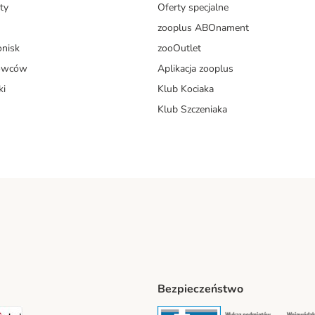
ty
Oferty specjalne
zooplus ABOnament
onisk
zooOutlet
dowców
Aplikacja zooplus
ki
Klub Kociaka
Klub Szczeniaka
Bezpieczeństwo
t® Shipping Method
LEN Paczka Shipping Method
DPD Shipping Method
Security
Securit