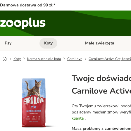
Darmowa dostawa od 99 zł *
Psy
Koty
Małe zwierzęta
Otwórz menu kategorii: Psy
Otwórz menu kategorii: Kot
Koty
Karma sucha dla kota
Carnilove
Carnilove Active Cat, łosoś
Twoje doświadc
Carnilove Active
Czy Twojemu zwierzakowi podobał
posiadamy mechanizmów weryfikuj
klienta
.
Masz problemy z zamówieniem l