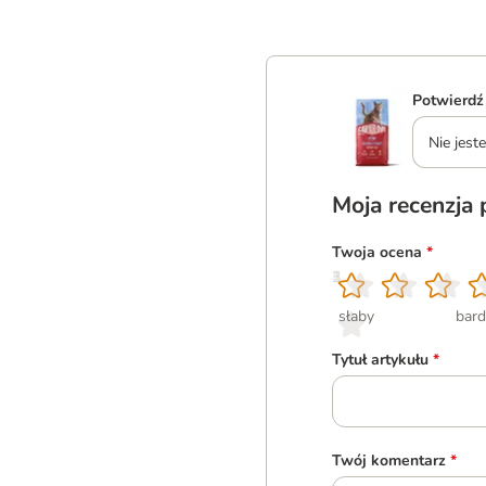
Potwierdź
Nie jes
Moja recenzja
Twoja ocena
*
1
2
3
4
5
słaby
bard
Tytuł artykułu
*
Twój komentarz
*