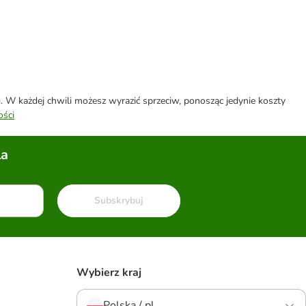
W każdej chwili możesz wyrazić sprzeciw, ponosząc jedynie koszty
ości
la
Subskrybuj
Wybierz kraj
Polska / pl