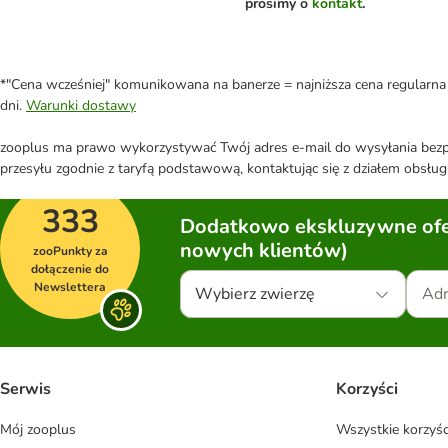
prosimy o
kontakt
.
*"Cena wcześniej" komunikowana na banerze = najniższa cena regularna 
dni.
Warunki dostawy
zooplus ma prawo wykorzystywać Twój adres e-mail do wysyłania bezpo
przesyłu zgodnie z taryfą podstawową, kontaktując się z działem obsługi
333
Dodatkowo ekskluzywne ofer
nowych klientów)
zooPunkty za
dołączenie do
Newslettera
Wybierz zwierzę
Serwis
Korzyści
Mój zooplus
Wszystkie korzyśc