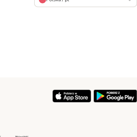
y
Security
Security