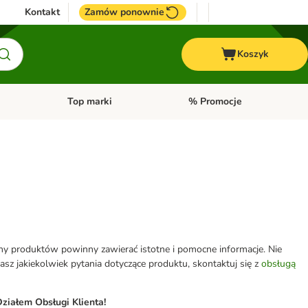
Kontakt
Zamów ponownie
Koszyk
Top marki
% Promocje
yka
u kategorii: Ptaki
Otwórz menu kategorii: Konie
Otwórz menu kategorii: Top m
eny produktów powinny zawierać istotne i pomocne informacje. Nie
z jakiekolwiek pytania dotyczące produktu, skontaktuj się z
obsługą
ziałem Obsługi Klienta!