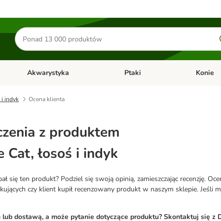
Szukaj
produktów
Akwarystyka
Ptaki
Konie
y
Otwórz menu kategorii: Małe zwierzęta
Otwórz menu kategorii: Akwaryst
Otwórz men
 i indyk
Ocena klienta
zenia z produktem
 Cat, łosoś i indyk
 się ten produkt? Podziel się swoją opinią, zamieszczając recenzję. Oc
ących czy klient kupił recenzowany produkt w naszym sklepie. Jeśli mas
ub dostawą, a może pytanie dotyczące produktu? Skontaktuj się z D