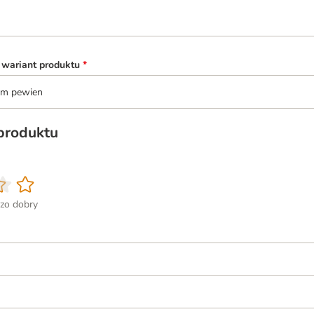
 wariant produktu
*
tem pewien
 produktu
zo dobry