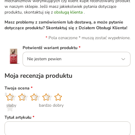
mechanizmów weryfikujących czy klient kupił recenzowany produkt
w naszym sklepie. Jeśli masz jakiekolwiek pytania dotyczące
produktu, skontaktuj się z
obsługą klienta
.
Masz problemy z zamówieniem lub dostawą, a może pytanie
dotyczące produktu? Skontaktuj się z Działem Obsługi Klienta!
Pola oznaczone * muszą zostać wypełnione.
Potwierdź wariant produktu
*
Nie jestem pewien
Moja recenzja produktu
Twoja ocena
*
1
2
3
4
5
słaby
bardzo dobry
Tytuł artykułu
*