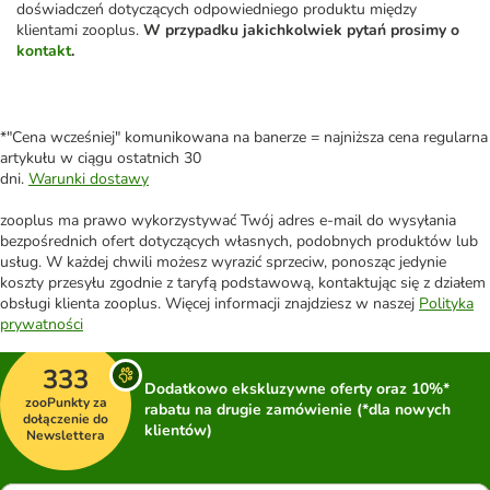
doświadczeń dotyczących odpowiedniego produktu między
klientami zooplus.
W przypadku jakichkolwiek pytań prosimy o
kontakt
.
*"Cena wcześniej" komunikowana na banerze = najniższa cena regularna
artykułu w ciągu ostatnich 30
dni.
Warunki dostawy
zooplus ma prawo wykorzystywać Twój adres e-mail do wysyłania
bezpośrednich ofert dotyczących własnych, podobnych produktów lub
usług. W każdej chwili możesz wyrazić sprzeciw, ponosząc jedynie
koszty przesyłu zgodnie z taryfą podstawową, kontaktując się z działem
obsługi klienta zooplus. Więcej informacji znajdziesz w naszej
Polityka
prywatności
333
Dodatkowo ekskluzywne oferty oraz 10%*
zooPunkty za
rabatu na drugie zamówienie (*dla nowych
dołączenie do
klientów)
Newslettera