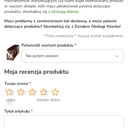
mechanizmów weryfikujących czy klient kupił recenzowany produkt
w naszym sklepie. Jeśli masz jakiekolwiek pytania dotyczące
produktu, skontaktuj się z
obsługą klienta
.
Masz problemy z zamówieniem lub dostawą, a może pytanie
dotyczące produktu? Skontaktuj się z Działem Obsługi Klienta!
Pola oznaczone * muszą zostać wypełnione.
Potwierdź wariant produktu
*
Nie jestem pewien
Moja recenzja produktu
Twoja ocena
*
1
2
3
4
5
słaby
bardzo dobry
Tytuł artykułu
*