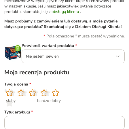
mechanizmów weryfikujących czy klient kupił recenzowany produkt
w naszym sklepie. Jeśli masz jakiekolwiek pytania dotyczące
produktu, skontaktuj się z
obsługą klienta
.
Masz problemy z zamówieniem lub dostawą, a może pytanie
dotyczące produktu? Skontaktuj się z Działem Obsługi Klienta!
Pola oznaczone * muszą zostać wypełnione.
Potwierdź wariant produktu
*
Nie jestem pewien
Moja recenzja produktu
Twoja ocena
*
1
2
3
4
5
słaby
bardzo dobry
Tytuł artykułu
*