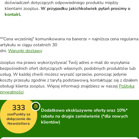
doświadczeń dotyczących odpowiedniego produktu między
klientami zooplus.
W przypadku jakichkolwiek pytań prosimy o
kontakt
.
*"Cena wcześniej" komunikowana na banerze = najniższa cena regularna
artykułu w ciągu ostatnich 30
dni.
Warunki dostawy
zooplus ma prawo wykorzystywać Twój adres e-mail do wysyłania
bezpośrednich ofert dotyczących własnych, podobnych produktów lub
usług. W każdej chwili możesz wyrazić sprzeciw, ponosząc jedynie
koszty przesyłu zgodnie z taryfą podstawową, kontaktując się z działem
obsługi klienta zooplus. Więcej informacji znajdziesz w naszej
Polityka
prywatności
333
Dodatkowo ekskluzywne oferty oraz 10%*
zooPunkty za
rabatu na drugie zamówienie (*dla nowych
dołączenie do
klientów)
Newslettera