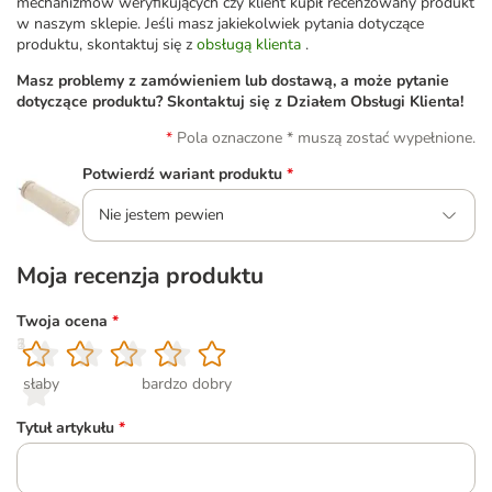
mechanizmów weryfikujących czy klient kupił recenzowany produkt
w naszym sklepie. Jeśli masz jakiekolwiek pytania dotyczące
produktu, skontaktuj się z
obsługą klienta
.
Masz problemy z zamówieniem lub dostawą, a może pytanie
dotyczące produktu? Skontaktuj się z Działem Obsługi Klienta!
Pola oznaczone * muszą zostać wypełnione.
Potwierdź wariant produktu
*
Nie jestem pewien
Moja recenzja produktu
Twoja ocena
*
1
2
3
4
5
słaby
bardzo dobry
Tytuł artykułu
*