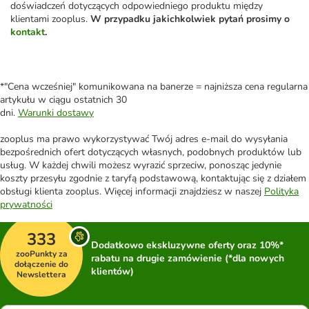
doświadczeń dotyczących odpowiedniego produktu między
klientami zooplus.
W przypadku jakichkolwiek pytań prosimy o
kontakt
.
*"Cena wcześniej" komunikowana na banerze = najniższa cena regularna
artykułu w ciągu ostatnich 30
dni.
Warunki dostawy
zooplus ma prawo wykorzystywać Twój adres e-mail do wysyłania
bezpośrednich ofert dotyczących własnych, podobnych produktów lub
usług. W każdej chwili możesz wyrazić sprzeciw, ponosząc jedynie
koszty przesyłu zgodnie z taryfą podstawową, kontaktując się z działem
obsługi klienta zooplus. Więcej informacji znajdziesz w naszej
Polityka
prywatności
333
Dodatkowo ekskluzywne oferty oraz 10%*
zooPunkty za
rabatu na drugie zamówienie (*dla nowych
dołączenie do
klientów)
Newslettera