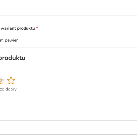
 wariant produktu
*
tem pewien
 produktu
zo dobry