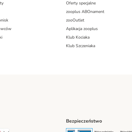
ty
Oferty specjalne
zooplus ABOnament
onisk
zooOutlet
dowców
Aplikacja zooplus
ki
Klub Kociaka
Klub Szczeniaka
Bezpieczeństwo
t® Shipping Method
LEN Paczka Shipping Method
DPD Shipping Method
Security
Securit