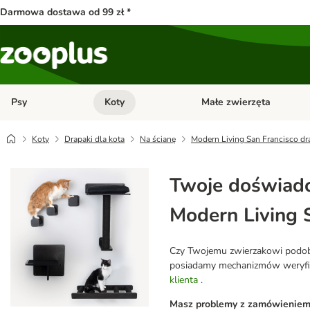
Darmowa dostawa od 99 zł *
Psy
Koty
Małe zwierzęta
Otwórz menu kategorii: Psy
Otwórz menu kategorii: Kot
Koty
Drapaki dla kota
Na ścianę
Modern Living San Francisco dr
Twoje doświadc
Modern Living 
Czy Twojemu zwierzakowi podobał
posiadamy mechanizmów weryfikuj
klienta
.
Masz problemy z zamówieniem l