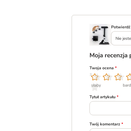
Potwierdź
Nie jes
Moja recenzja
Twoja ocena
*
1
2
3
4
5
słaby
bard
Tytuł artykułu
*
Twój komentarz
*