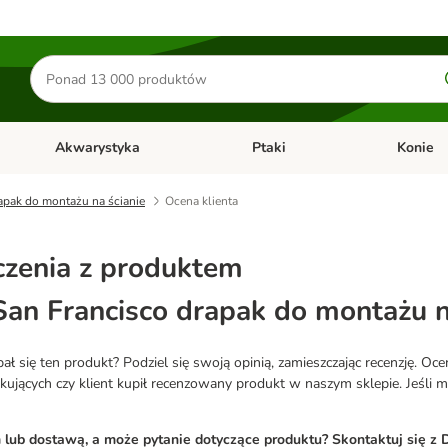
Szukaj
produktów
Akwarystyka
Ptaki
Konie
y
Otwórz menu kategorii: Małe zwierzęta
Otwórz menu kategorii: Akwaryst
Otwórz men
apak do montażu na ścianie
Ocena klienta
zenia z produktem
San Francisco drapak do montażu n
 się ten produkt? Podziel się swoją opinią, zamieszczając recenzję. Oc
ących czy klient kupił recenzowany produkt w naszym sklepie. Jeśli mas
ub dostawą, a może pytanie dotyczące produktu? Skontaktuj się z D