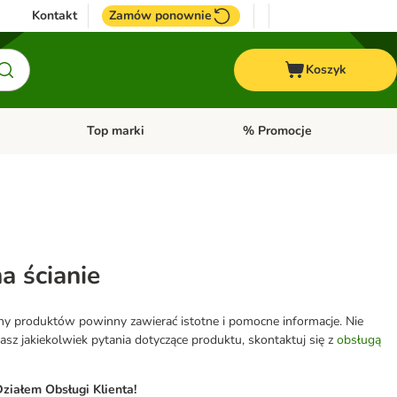
Kontakt
Zamów ponownie
Koszyk
Top marki
% Promocje
yka
u kategorii: Ptaki
Otwórz menu kategorii: Konie
Otwórz menu kategorii: Top m
a ścianie
eny produktów powinny zawierać istotne i pomocne informacje. Nie
z jakiekolwiek pytania dotyczące produktu, skontaktuj się z
obsługą
ziałem Obsługi Klienta!