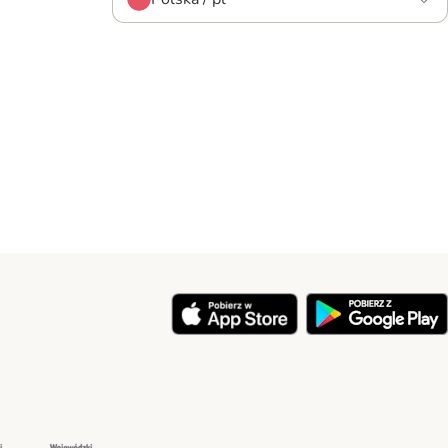
y
Security
Security