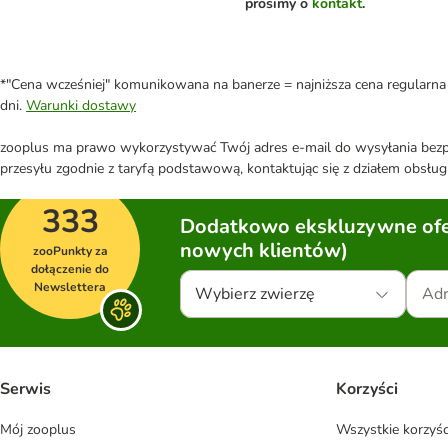
prosimy o
kontakt
.
*"Cena wcześniej" komunikowana na banerze = najniższa cena regularna 
dni.
Warunki dostawy
zooplus ma prawo wykorzystywać Twój adres e-mail do wysyłania bezpo
przesyłu zgodnie z taryfą podstawową, kontaktując się z działem obsługi
333
Dodatkowo ekskluzywne ofer
nowych klientów)
zooPunkty za
dołączenie do
Newslettera
Wybierz zwierzę
Serwis
Korzyści
Mój zooplus
Wszystkie korzyśc