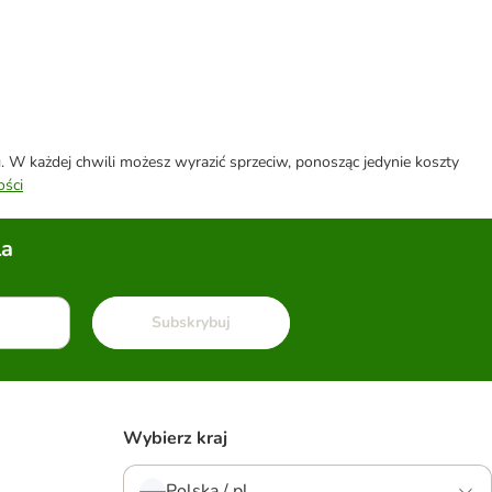
W każdej chwili możesz wyrazić sprzeciw, ponosząc jedynie koszty
ości
la
Subskrybuj
Wybierz kraj
Polska / pl