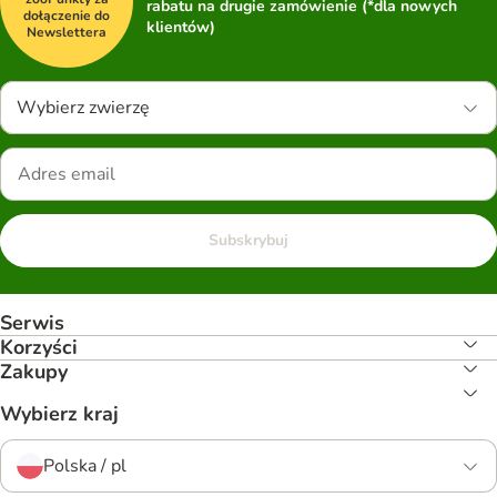
rabatu na drugie zamówienie (*dla nowych
dołączenie do
klientów)
Newslettera
Wybierz zwierzę
Subskrybuj
Serwis
Korzyści
Zakupy
Wybierz kraj
Polska / pl