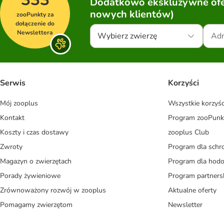
Dodatkowo ekskluzywne ofer
nowych klientów)
zooPunkty za
dołączenie do
Newslettera
Wybierz zwierzę
Serwis
Korzyści
Mój zooplus
Wszystkie korzyśc
Kontakt
Program zooPunk
Koszty i czas dostawy
zooplus Club
Zwroty
Program dla schr
Magazyn o zwierzętach
Program dla ho
Porady żywieniowe
Program partners
Zrównoważony rozwój w zooplus
Aktualne oferty
Pomagamy zwierzętom
Newsletter