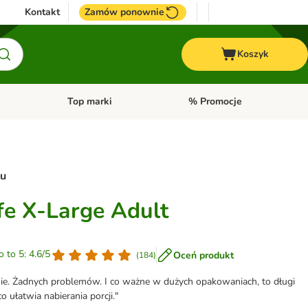
Kontakt
Zamów ponownie
Koszyk
Top marki
% Promocje
yka
u kategorii: Ptaki
Otwórz menu kategorii: Konie
Otwórz menu kategorii: Top m
tu
ife X-Large Adult
o to 5: 4.6/5
Oceń produkt
(
184
)
tnie. Żadnych problemów. I co ważne w dużych opakowaniach, to długi
o ułatwia nabierania porcji."