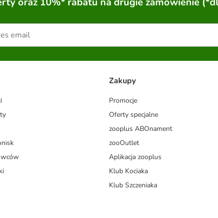
ty oraz 10%* rabatu na drugie zamówienie (*d
Zakupy
i
Promocje
ty
Oferty specjalne
zooplus ABOnament
onisk
zooOutlet
dowców
Aplikacja zooplus
ki
Klub Kociaka
Klub Szczeniaka