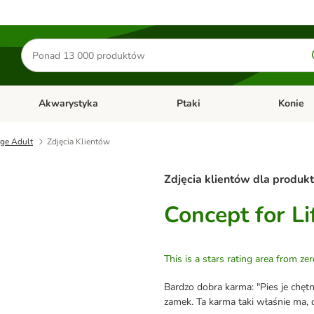
Szukaj
produktów
Akwarystyka
Ptaki
Konie
y
Otwórz menu kategorii: Małe zwierzęta
Otwórz menu kategorii: Akwaryst
Otwórz men
rge Adult
Zdjęcia Klientów
Zdjęcia klientów dla produk
Concept for L
This is a stars rating area from zer
Bardzo dobra karma: "Pies je chę
zamek. Ta karma taki właśnie ma, c