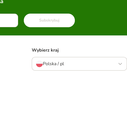
la
Subskrybuj
Wybierz kraj
Polska / pl