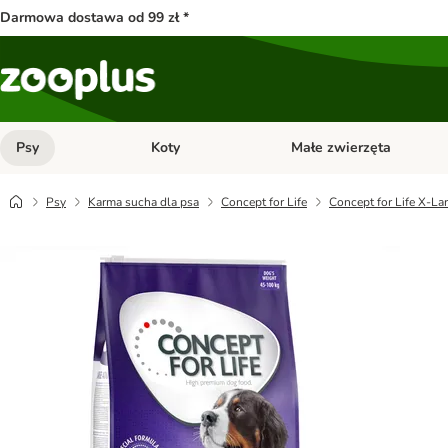
Darmowa dostawa od 99 zł *
Psy
Koty
Małe zwierzęta
Otwórz menu kategorii: Psy
Otwórz menu kategorii: Kot
Psy
Karma sucha dla psa
Concept for Life
Concept for Life X-La